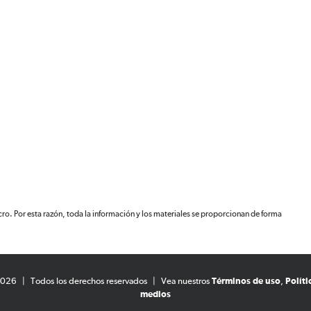
ucro. Por esta razón, toda la información y los materiales se proporcionan de forma
2026
|
Todos los derechos reservados
|
Vea nuestros
Términos de uso
,
Políti
medios