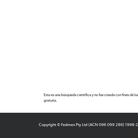
Esta es una búsqueda científica y no fue creada con fines de l
gratuita.
Copyright © Fedmex Pty Ltd (ACN 096 099 286) 1998-