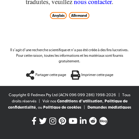
traduites, veuillez
nous contacter
.
Anglais
Allemand
Il s'agit d'une recherche scientifique et n'a pas été créée à des fins lucratives.
Pour cette raison, toutes les informations et les matériaux sont fournis
gratuitement.
Partager cette page
Imprimer cette page
Copyright © Fedmex Pty Ltd (ACN 096 099 286) 1998-2026
|
Tous
droits réservés
|
Voir nos
Conditions d’utilisation
,
Politique de
confidentialité
, ou
Politique de cookies
|
Demandes médiatiques
Blog