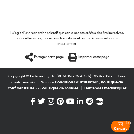
Il s'agit d'une recherche scientifique et n'a pas été créée à des fins lucratives.
Pour cette raison, toutes les informations et les matériaux sont fournis
gratuitement.
Partager cette page
Imprimer cette page
Copyright © Fedmex Pty Ltd (ACN 096 099 286) 1998-2026
|
Tous
droits réservés
|
Voir nos
Conditions d’utilisation
,
Politique de
confidentialité
, ou
Politique de cookies
|
Demandes médiatiques
Blog
x
Contact