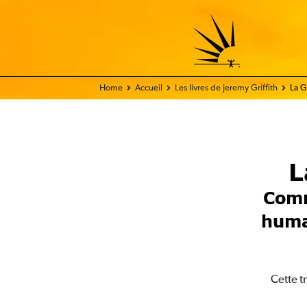
Home - FIX THE WORLD
Accueil
Les livres de Jeremy Griffith
La G
L
Comm
huma
Cette t