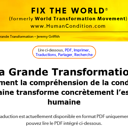
FIX THE WORLD
®
(formerly
World Transformation Movement
)
www.HumanCondition.com
rande Transformation – Jeremy Griffith
Lire ci-dessous
, PDF, Imprimer,
Traductions, Partager, Recherche
a Grande Transformati
ent la compréhension de la cond
ine transforme concrètement l’e
humaine
raduction est actuellement disponible en format PDF uniqueme
pouvez lire le PDF intégré ci-dessous.