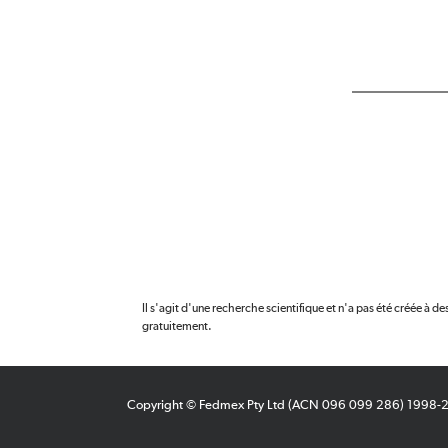
Il s'agit d'une recherche scientifique et n'a pas été créée à des
gratuitement.
Copyright © Fedmex Pty Ltd (ACN 096 099 286) 1998-