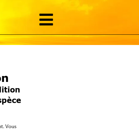
on
ition
spèce
nt. Vous