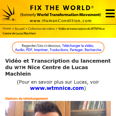
FIX THE WORLD
®
(formerly
World Transformation Movement
)
www.HumanCondition.com
Home
Accueil
Collection de vidéos
Vidéo et transcription du WTM Nice
Centre de Lucas Machlein
Regarder/Lire ci-dessous
, Télécharger la vidéo,
Audio, PDF, Imprimer, Traductions, Partager, Recherche
Vidéo
Transcription du lancement
et
du
Nice Centre de Lucas
WTM
Machlein
(Pour en savoir plus sur Lucas, voir
www.wtmnice.com
)
Options de téléchargement