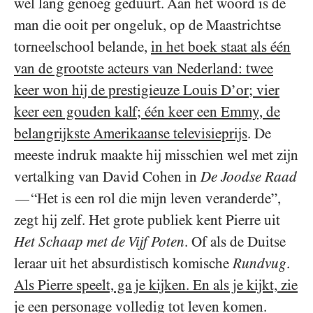
wel lang genoeg geduurt. Aan het woord is de
man die ooit per ongeluk, op de Maastrichtse
torneelschool belande,
in het boek staat als één
van de grootste acteurs van Nederland: twee
keer won hij de prestigieuze Louis D’or; vier
keer een gouden kalf; één keer een Emmy, de
belangrijkste Amerikaanse televisieprijs
. De
meeste indruk maakte hij misschien wel met zijn
vertalking van David Cohen in
De Joodse Raad
“Het is een rol die mijn leven veranderde”,
—
zegt hij zelf. Het grote publiek kent Pierre uit
Het Schaap met de Vijf Poten
. Of als de Duitse
leraar uit het absurdistisch komische
Rundvug
.
Als Pierre speelt, ga je kijken. En als je kijkt, zie
je een personage volledig tot leven komen
.