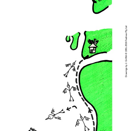
Drawings by J. Griffith © 1991-2016 Fedmex Pty Ltd