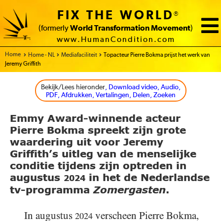
FIX THE WORLD
®
(formerly
World Transformation Movement
)
www.HumanCondition.com
Home - FIX THE WORLD
Home - NL
Mediafaciliteit
Topacteur Pierre Bokma prijst het werk van
Jeremy Griffith
Bekijk/Lees hieronder
, Download video, Audio,
PDF, Afdrukken, Vertalingen, Delen, Zoeken
Emmy Award-winnende acteur
Pierre Bokma spreekt zijn grote
waardering uit voor Jeremy
Griffith’s uitleg van de menselijke
conditie tijdens zijn optreden in
augustus
in het de Nederlandse
2024
tv-programma
Zomergasten
.
In augustus
verscheen Pierre Bokma,
2024