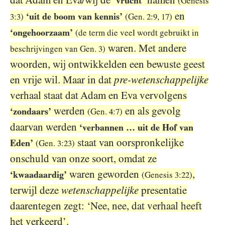
dat Adam en Eva/wij de
namen
‘vrucht’
(Genesis
en
‘uit de boom van kennis’
3:3
)
(Gen.
2:9
,
17
)
‘ongehoorzaam’
(de term die veel wordt gebruikt in
waren. Met andere
beschrijvingen van Gen.
3
)
woorden, wij ontwikkelden een bewuste geest
en vrije wil. Maar in dat
pre-wetenschappelijke
verhaal staat dat Adam en Eva vervolgens
werden
en als gevolg
‘zondaars’
(Gen.
4:7
)
daarvan werden
‘verbannen … uit de Hof van
staat van oorspronkelijke
Eden’
(Gen.
3:23
)
onschuld van onze soort, omdat ze
waren geworden
,
‘kwaadaardig’
(Genesis
3:22
)
terwijl deze
wetenschappelijke
presentatie
daarentegen zegt: ‘Nee, nee, dat verhaal heeft
het verkeerd’.