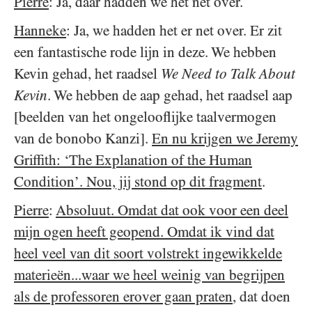
Pierre
: Ja, daar hadden we het net over.
Hanneke
: Ja, we hadden het er net over. Er zit
een fantastische rode lijn in deze. We hebben
Kevin gehad, het raadsel
We Need to Talk About
Kevin
. We hebben de aap gehad, het raadsel aap
[beelden van het ongelooflijke taalvermogen
van de bonobo Kanzi].
En nu krijgen we Jeremy
Griffith: ‘The Explanation of the Human
Condition’. Nou, jij stond op dit fragment
.
Pierre
:
Absoluut. Omdat dat ook voor een deel
mijn ogen heeft geopend. Omdat ik vind dat
heel veel van dit soort volstrekt ingewikkelde
materieën...waar we heel weinig van begrijpen
als de professoren erover gaan praten
, dat doen