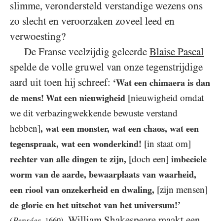
slimme, verondersteld verstandige wezens ons
zo slecht en veroorzaken zoveel leed en
verwoesting?
De Franse veelzijdig geleerde
Blaise Pascal
spelde de volle gruwel van onze tegenstrijdige
aard uit toen hij schreef:
‘Wat een chimaera is dan
de mens! Wat een nieuwigheid
[nieuwigheid omdat
we dit verbazingwekkende bewuste verstand
hebben]
, wat een monster, wat een chaos, wat een
tegenspraak, wat een wonderkind!
[in staat om]
rechter van alle dingen te zijn,
[doch een]
imbeciele
worm van de aarde, bewaarplaats van waarheid,
een riool van onzekerheid en dwaling,
[zijn mensen]
de glorie en het uitschot van het universum!’
.
William Shakespeare
maakt een
Pensées
(
,
1669
)