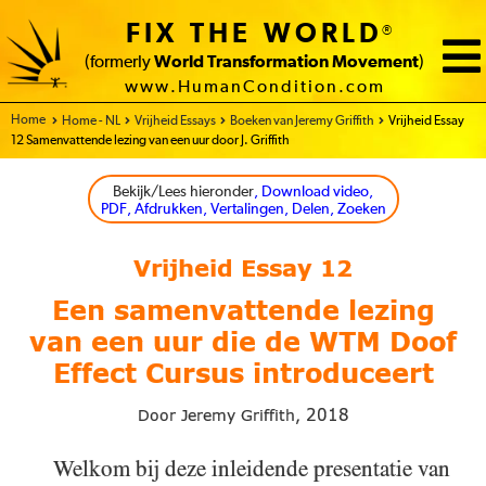
FIX THE WORLD
®
(formerly
World Transformation Movement
)
www.HumanCondition.com
Home
Home - NL
Vrijheid Essays
Boeken van Jeremy Griffith
Vrijheid Essay
12 Samenvattende lezing van een uur door J. Griffith
Bekijk/Lees hieronder
, Download video,
PDF, Afdrukken, Vertalingen, Delen, Zoeken
Vrijheid Essay 12
Een samenvattende lezing
van een uur die de WTM Doof
Effect Cursus introduceert
2018
Door Jeremy Griffith,
Welkom bij deze inleidende presentatie van