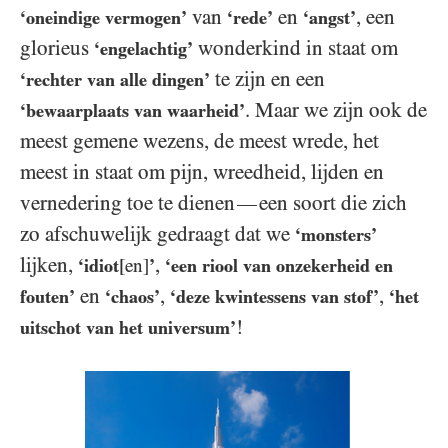
van
en
, een
‘oneindige vermogen’
‘rede’
‘angst’
glorieus
wonderkind in staat om
‘engelachtig’
te zijn en een
‘rechter van alle dingen’
. Maar we zijn ook de
‘bewaarplaats van waarheid’
meest gemene wezens, de meest wrede, het
meest in staat om pijn, wreedheid, lijden en
vernedering toe te dienen
een soort die zich
—
zo afschuwelijk gedraagt dat we
‘monsters’
lijken,
,
‘idiot
[en]
’
‘een riool van onzekerheid en
en
,
,
fouten’
‘chaos’
‘deze kwintessens van stof’
‘het
!
uitschot van het universum’