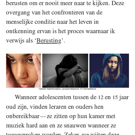
berusten om er nooit meer naar te kijken. Deze
overgang van het confronteren van de
menselijke conditie naar het leven in
ontkenning ervan is het proces waarnaar ik
verwijs als ‘
Berusting
’.
Catherine Yeulet/iStockphoto; yamasan/AdobeStock; Al Troin/AdobeStock
Wanneer adolescenten tussen de
en
jaar
12
15
oud zijn, vinden leraren en ouders hen
onbereikbaar
ze zitten op hun kamer met
—
muziek hard aan en ze snauwen wanneer ze
toegesproken worden. Zeker, we wijten deze