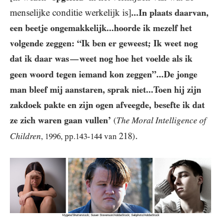
menselijke conditie werkelijk is]
...In plaats daarvan,
een beetje ongemakkelijk...hoorde ik mezelf het
volgende zeggen: “Ik ben er geweest; Ik weet nog
dat ik daar was
weet nog hoe het voelde als ik
—
geen woord tegen iemand kon zeggen”...De jonge
man bleef mij aanstaren, sprak niet...Toen hij zijn
zakdoek pakte en zijn ogen afveegde, besefte ik dat
ze zich waren gaan vullen’
The Moral Intelligence of
(
.
218
Children
,
1996
, pp.
143
-
144
van
)
Mygate/Shutterstock; Susan Stevenson/AdobeStock; Sabphoto/AdobeStock