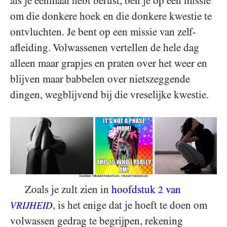
als je eenmaal hebt berust, ben je op een missie
om die donkere hoek en die donkere kwestie te
ontvluchten. Je bent op een missie van zelf-
afleiding. Volwassenen vertellen de hele dag
alleen maar grapjes en praten over het weer en
blijven maar babbelen over nietszeggende
dingen, wegblijvend bij die vreselijke kwestie.
Stanislaw Mikulski/AdobeStock; mitarart/AdobeStock
Zoals je zult zien in
hoofdstuk
van
2
, is het enige dat je hoeft te doen om
VRIJHEID
volwassen gedrag te begrijpen, rekening