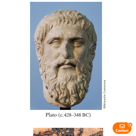
Plato (c.
)
428–348 BC
x
Contact