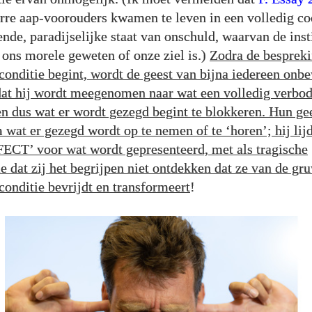
rre aap-voorouders kwamen te leven in een volledig co
ende, paradijselijke staat van onschuld, waarvan de inst
 ons morele geweten of onze ziel is.)
Zodra de bespreki
conditie begint, wordt de geest van bijna iedereen onbe
 dat hij wordt meegenomen naar wat een volledig verbod
en dus wat er wordt gezegd begint te blokkeren. Hun gee
 wat er gezegd wordt op te nemen of te ‘horen’; hij lij
CT’ voor wat wordt gepresenteerd, met als tragische
e dat zij het begrijpen niet ontdekken dat ze van de gr
conditie bevrijdt en transformeert
!