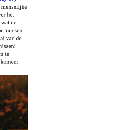
e menselijke
er het
 wat er
oor mensen
al van de
missen!
m te
n komen: