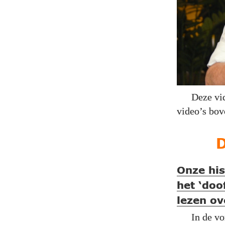
Deze vi
video’s bo
D
Onze his
het ‘doo
lezen ov
In de v