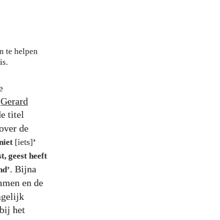
n te helpen
is.
e
n
Gerard
e titel
 over de
[iets]
niet
’
t, geest heeft
. Bijna
nd’
mmen en de
gelijk
bij het