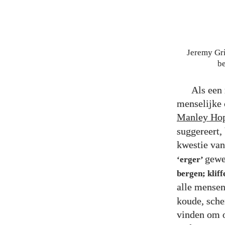
Jeremy Gri
be
Als een
menselijke 
Manley Ho
suggereert,
kwestie van
gewe
‘erger’
bergen; klif
alle mense
koude, sche
vinden om o