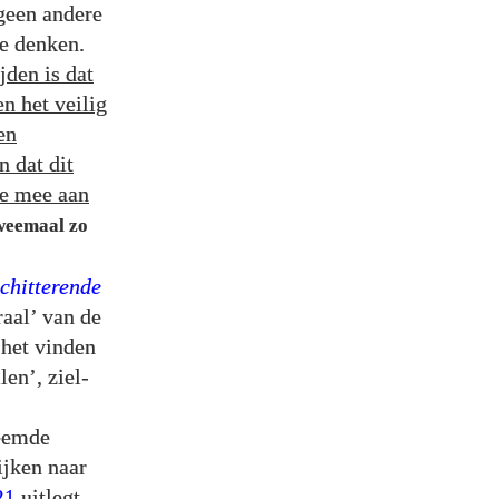
 geen andere
e denken.
jden is dat
n het veilig
en
 dat dit
ie mee aan
tweemaal zo
chitterende
raal’ van de
 het vinden
en’, ziel-
reemde
ijken naar
21
uitlegt