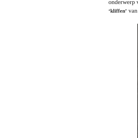
onderwerp v
van 
‘kliffen’