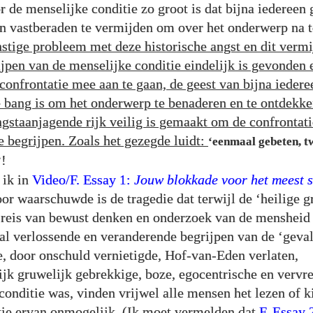
 de menselijke conditie zo groot is dat bijna iedereen
n vastberaden te vermijden om over het onderwerp na t
nstige probleem met deze historische angst en dit vermi
ijpen van de menselijke conditie eindelijk is gevonden e
 confrontatie mee aan te gaan, de geest van bijna iedere
 bang is om het onderwerp te benaderen en te ontdekken
gstaanjagende rijk veilig is gemaakt om de confrontat
te begrijpen. Zoals het gezegde luidt:
‘eenmaal gebeten, 
!
’
 ik in
Video/F. Essay
1
:
Jouw blokkade voor het meest s
or waarschuwde is de tragedie dat terwijl de ‘heilige g
 reis van bewust denken en onderzoek van de mensheid
aal verlossende en veranderende begrijpen van de ‘gevall
, door onschuld vernietigde, Hof-van-Eden verlaten,
ijk gruwelijk gebrekkige, boze, egocentrische en verv
conditie was, vinden vrijwel alle mensen het lezen of k
tie ervan onmogelijk. (Ik moet vermelden dat
F. Essay