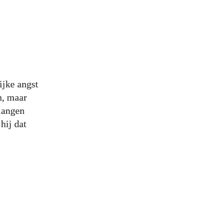
ijke angst
n, maar
langen
hij dat