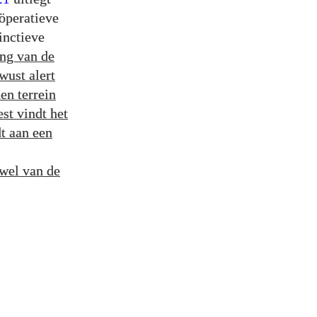
öperatieve
inctieve
ng van de
wust alert
en terrein
st vindt het
dt aan een
uwel van de