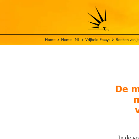
Home
Home - NL
Vrijheid Essays
Boeken van Je
De m
m
In de vo