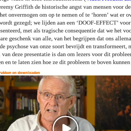
eremy Griffith de historische angst van mensen voor d
 het onvermogen om op te nemen of te ‘horen’ wat er ov
wordt gezegd; we lijden aan een ‘DOOF-EFFECT’ voor
senteerd, met als tragische consequentie dat we het v
are geschenk van alle, van het begrijpen dat ons allema
de psychose van onze soort bevrijdt en transformeert, 
 van deze presentatie is dan om lezers voor dit problee
 en te laten zien hoe ze dit probleem te boven kunne
drukken en downloaden