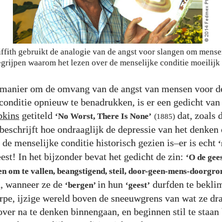
ffith gebruikt de analogie van de angst voor slangen om mense
grijpen waarom het lezen over de menselijke conditie moeilijk 
 manier om de omvang van de angst van mensen voor d
conditie opnieuw te benadrukken, is er een gedicht va
pkins
getiteld
dat, zoals d
‘No Worst, There Is None’
(
1885
)
 beschrijft hoe ondraaglijk de depressie van het denken
 de menselijke conditie historisch gezien is–er is echt
‘
est! In het bijzonder bevat het gedicht de zin:
‘O de gees
fen om te vallen, beangstigend, steil, door-geen-mens-doorgro
n, wanneer ze de
in hun
durfden te bekli
‘bergen’
‘geest’
rpe, ijzige wereld boven de sneeuwgrens van wat ze dra
ver na te denken binnengaan, en beginnen stil te staan 