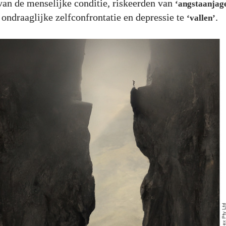
an de menselijke conditie, riskeerden van
‘angstaanjage
ondraaglijke zelfconfrontatie en depressie te
.
‘vallen’