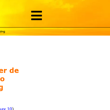
sing
er de
to
g
ssay
)
10