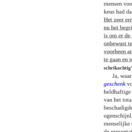
mensen voor
keus had da
Het zeer er
nu het begr
is om er de
onbewust te
voorheen an
te gaan en 
schrikachtig
Ja, waar
geschenk
vo
heldhaftige
van het tot
beschadigde
ogenschijnl
menselijke 
de presenta