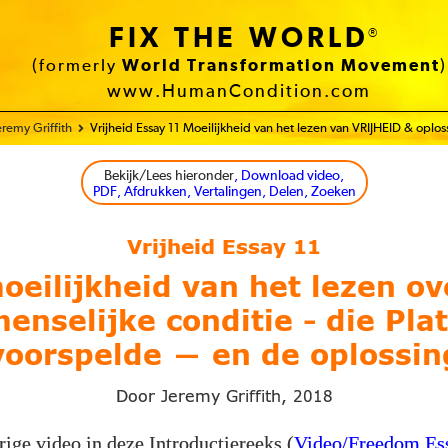
FIX THE WORLD
®
(formerly
World Transformation Movement
)
www.HumanCondition.com
remy Griffith
Vrijheid Essay 11 Moeilijkheid van het lezen van VRIJHEID & oplos
Bekijk/Lees hieronder
, Download video,
PDF, Afdrukken, Vertalingen, Delen, Zoeken
Vrijheid Essay 11
oeilijkheid van het lezen ov
enselijke conditie - die Pla
voorspelde
en de oplossin
—
Door Jeremy Griffith,
2018
rige video in deze Introductiereeks (
Video/Freedom E