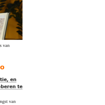
es van
eo
tie, en
oberen te
angst van