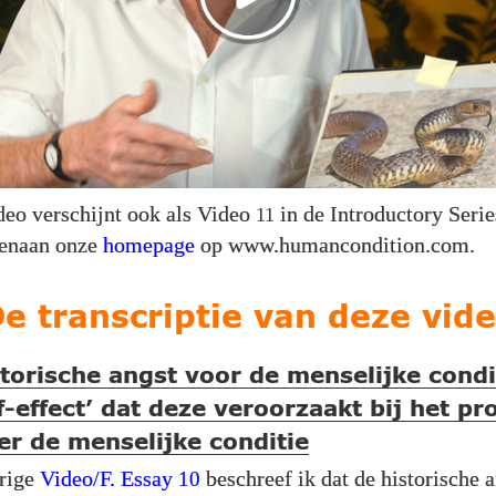
deo verschijnt ook als Video
in de Introductory Seri
11
venaan onze
homepage
op www.humancondition.com.
e transcriptie van deze vid
torische angst voor de menselijke condi
f-effect’ dat deze veroorzaakt bij het pr
er de menselijke conditie
orige
Video/F. Essay
beschreef ik dat de historische 
10