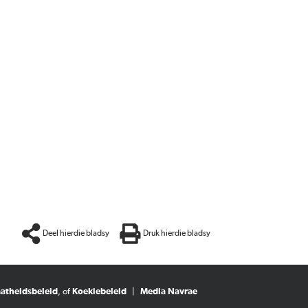
Deel hierdie bladsy
Druk hierdie bladsy
aatheidsbeleid
, of
Koekiebeleid
|
Media Navrae