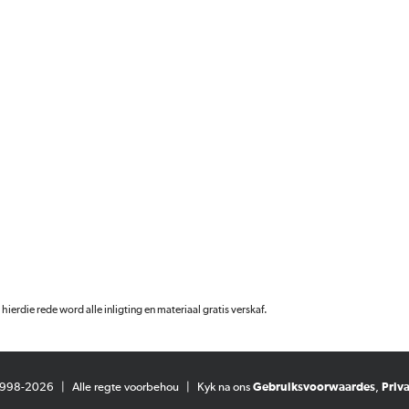
 hierdie rede word alle inligting en materiaal gratis verskaf.
 1998-2026
|
Alle regte voorbehou
|
Kyk na ons
Gebruiksvoorwaardes
,
Priv