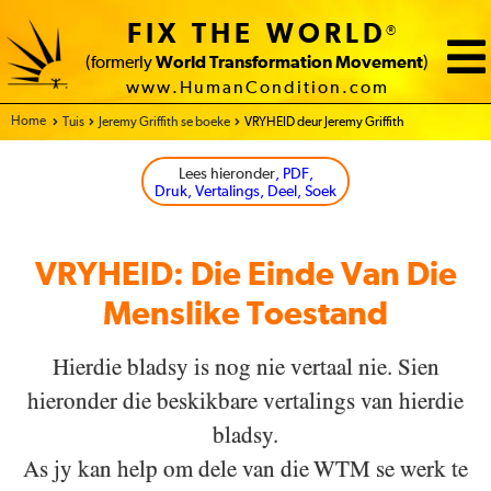
FIX THE WORLD
®
(formerly
World Transformation Movement
)
www.HumanCondition.com
Home
Tuis
Jeremy Griffith se boeke
VRYHEID deur Jeremy Griffith
Lees hieronder
, PDF,
Druk, Vertalings, Deel, Soek
VRYHEID: Die Einde Van Die
Menslike Toestand
Hierdie bladsy is nog nie vertaal nie. Sien
hieronder die beskikbare vertalings van hierdie
bladsy.
As jy kan help om dele van die WTM se werk te