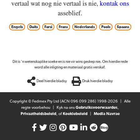
vertaal wat nog nie vertaal is nie,
kontak ons
asseblief.
Engels
Duits
Farsi
Frans
Nederlands
Pools
Spaans
Dit is 'n wetenskaplike soeke en is nie vir wins geskep nie. Om hierdie rede
word alle inligting en materiaal gratis verskaf.
Deel hierdie bladsy
Druk hierdie bladsy
Copyright © Fedmex Pty Ltd (ACN 096 099 286) 1998-2026
|
Alle
regte voorbehou
|
Kyk na ons
Gebruiksvoorwaardes
,
Privaatheidsbeleid
, of
Koekiebeleid
|
Media Navrae
Blog