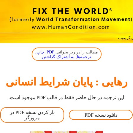
FIX THE WORLD
®
(formerly
World Transformation Movement
)
www.HumanCondition.com
 گریفیث
مطالب را در زیر بخوانید
, PDF, چاپ,
ترجمه‌ها, به اشتراک گذاشتن
رهایی : پایان شرایط انسانی
این ترجمه در حال حاضر فقط در قالب PDF موجود است.
باز کردن نسخه PDF در
دانلود نسخه PDF
مرورگر‬