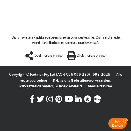
Dit is 'n wetenskaplike soeke en is nie vir wins geskep nie. Om hierdie rede
word alle inligting en materiaal gratis verskaf.
Deel hierdie bladsy
Druk hierdie bladsy
Copyright © Fedmex Pty Ltd (ACN 096 099 286) 1998-2026
|
Alle
regte voorbehou
|
Kyk na ons
Gebruiksvoorwaardes
,
Privaatheidsbeleid
, of
Koekiebeleid
|
Media Navrae
Blog
x
Kontak