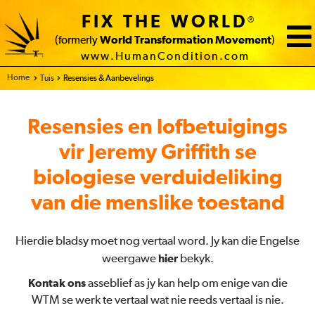
FIX THE WORLD
®
(formerly
World Transformation Movement
)
www.HumanCondition.com
Home
Tuis
Resensies & Aanbevelings
Resensies en lofbetuigings
vir Jeremy Griffith se
biologiese verduideliking
van die menslike toestand
Hierdie bladsy moet nog vertaal word. Jy kan die Engelse
weergawe
hier
bekyk.
Kontak ons
asseblief as jy kan help om enige van die
WTM se werk te vertaal wat nie reeds vertaal is nie.