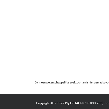
Dit is een wetenschappelijke zoektocht en is niet gemaakt vo
Copyright © Fedmex Pty Ltd (ACN 096 099 286) 1