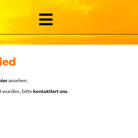
ied
hier
ansehen.
t wurden, bitte
kontaktiert uns
.