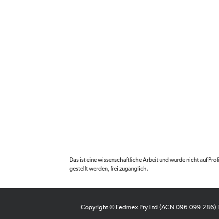
Das ist eine wissenschaftliche Arbeit und wurde nicht auf Pro
gestellt werden, frei zugänglich.
Copyright © Fedmex Pty Ltd (ACN 096 099 286)