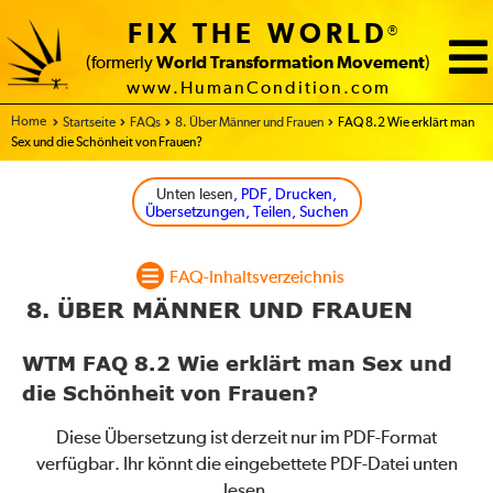
FIX THE WORLD
®
(formerly
World Transformation Movement
)
www.HumanCondition.com
Home
Startseite
FAQs
8. Über Männer und Frauen
FAQ 8.2 Wie erklärt man
Sex und die Schönheit von Frauen?
Unten lesen
, PDF, Drucken,
Übersetzungen, Teilen, Suchen
FAQ-Inhaltsverzeichnis
8. ÜBER MÄNNER UND FRAUEN
WTM FAQ 8.2 Wie erklärt man Sex und
die Schönheit von Frauen?
Diese Übersetzung ist derzeit nur im PDF-Format
verfügbar. Ihr könnt die eingebettete PDF-Datei unten
lesen.