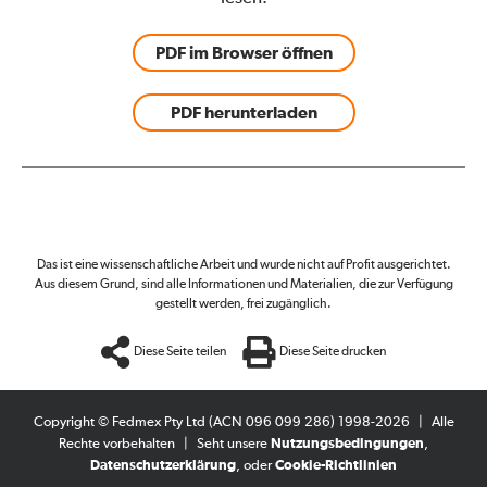
PDF im Browser öffnen
PDF herunterladen
Das ist eine wissenschaftliche Arbeit und wurde nicht auf Profit ausgerichtet.
Aus diesem Grund, sind alle Informationen und Materialien, die zur Verfügung
gestellt werden, frei zugänglich.
Diese Seite teilen
Diese Seite drucken
Copyright © Fedmex Pty Ltd (ACN 096 099 286) 1998-2026
|
Alle
Rechte vorbehalten
|
Seht unsere
Nutzungsbedingungen
,
Datenschutzerklärung
, oder
Cookie-Richtlinien