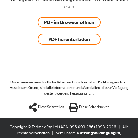
lesen.
PDF im Browser öffnen
PDF herunterladen
Das ist eine wissenschaftliche Arbeit und wurde nicht auf Profit ausgerichtet.
Aus diesem Grund, sind alle Informationen und Materialien, die zur Verfügung
gestellt werden, frei zugänglich.
Diese Seite teilen
Diese Seite drucken
Copyright © Fedmex Pty Ltd (ACN 096 099 286) 1998-2026
|
Alle
Rechte vorbehalten
|
Seht unsere
Nutzungsbedingungen
,