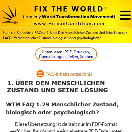
FIX THE WORLD
®
(formerly
World Transformation Movement
)
www.HumanCondition.com
Home
Startseite
FAQs
1. Über Den Menschlichen Zustand Und Seine Lösung
FAQ 1.29 Menschlicher Zustand, biologisch oder psychologisch?
Unten lesen
, PDF, Drucken,
Übersetzungen, Teilen, Suchen
FAQ-Inhaltsverzeichnis
1. ÜBER DEN MENSCHLICHEN
ZUSTAND UND SEINE LÖSUNG
WTM FAQ 1.29 Menschlicher Zustand,
biologisch oder psychologisch?
Diese Übersetzung ist derzeit nur im PDF-Format
verfügbar. Ihr könnt die eingebettete PDF-Datei unten