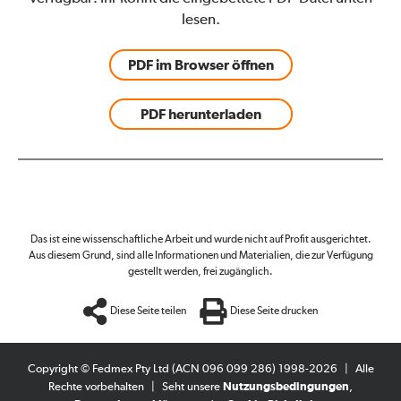
lesen.
PDF im Browser öffnen
PDF herunterladen
Das ist eine wissenschaftliche Arbeit und wurde nicht auf Profit ausgerichtet.
Aus diesem Grund, sind alle Informationen und Materialien, die zur Verfügung
gestellt werden, frei zugänglich.
Diese Seite teilen
Diese Seite drucken
Copyright © Fedmex Pty Ltd (ACN 096 099 286) 1998-2026
|
Alle
Rechte vorbehalten
|
Seht unsere
Nutzungsbedingungen
,