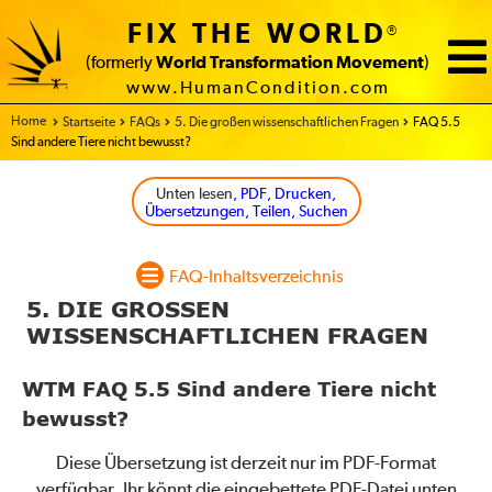
FIX THE WORLD
®
(formerly
World Transformation Movement
)
www.HumanCondition.com
Home
Startseite
FAQs
5. Die großen wissenschaftlichen Fragen
FAQ 5.5
Sind andere Tiere nicht bewusst?
Unten lesen
, PDF, Drucken,
Übersetzungen, Teilen, Suchen
FAQ-Inhaltsverzeichnis
5. DIE GROSSEN
WISSENSCHAFTLICHEN FRAGEN
WTM FAQ 5.5 Sind andere Tiere nicht
bewusst?
Diese Übersetzung ist derzeit nur im PDF-Format
verfügbar. Ihr könnt die eingebettete PDF-Datei unten