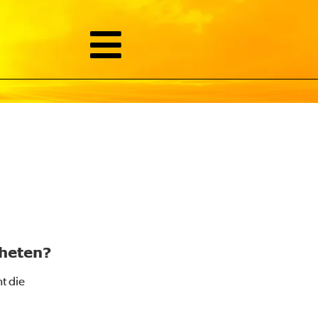
pheten?
t die