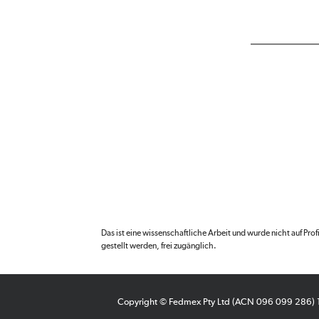
Das ist eine wissenschaftliche Arbeit und wurde nicht auf Pro
gestellt werden, frei zugänglich.
Copyright © Fedmex Pty Ltd (ACN 096 099 286)