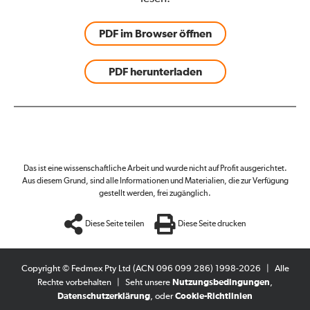
PDF im Browser öffnen
PDF herunterladen
Das ist eine wissenschaftliche Arbeit und wurde nicht auf Profit ausgerichtet.
Aus diesem Grund, sind alle Informationen und Materialien, die zur Verfügung
gestellt werden, frei zugänglich.
Diese Seite teilen
Diese Seite drucken
Copyright © Fedmex Pty Ltd (ACN 096 099 286) 1998-2026
|
Alle
Rechte vorbehalten
|
Seht unsere
Nutzungsbedingungen
,
Datenschutzerklärung
, oder
Cookie-Richtlinien