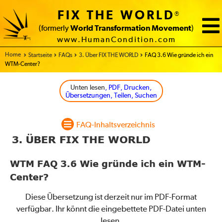
FIX THE WORLD
®
(formerly
World Transformation Movement
)
www.HumanCondition.com
Home
Startseite
FAQs
3. Über FIX THE WORLD
FAQ 3.6 Wie gründe ich ein
WTM-Center?
Unten lesen
, PDF, Drucken,
Übersetzungen, Teilen, Suchen
FAQ-Inhaltsverzeichnis
3. ÜBER FIX THE WORLD
WTM FAQ 3.6 Wie gründe ich ein WTM-
Center?
Diese Übersetzung ist derzeit nur im PDF-Format
verfügbar. Ihr könnt die eingebettete PDF-Datei unten
lesen.