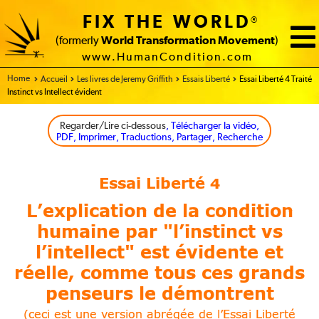
FIX THE WORLD
®
(formerly
World Transformation Movement
)
www.HumanCondition.com
Home
Accueil
Les livres de Jeremy Griffith
Essais Liberté
Essai Liberté 4 Traité
Instinct vs Intellect évident
Regarder/Lire ci-dessous
, Télécharger la vidéo,
PDF, Imprimer, Traductions, Partager, Recherche
Essai Liberté
4
L’explication de la condition
humaine par "l’instinct vs
l’intellect" est évidente et
réelle, comme tous ces grands
penseurs le démontrent
(ceci est une version abrégée de l’Essai Liberté