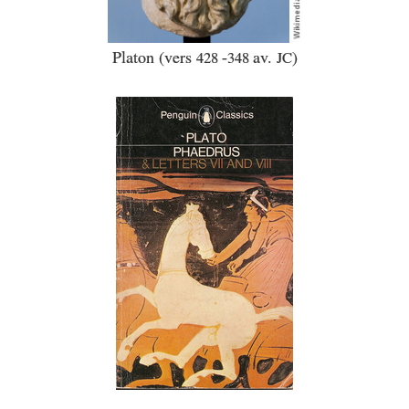
Platon (vers
-
av.
)
428
348
JC