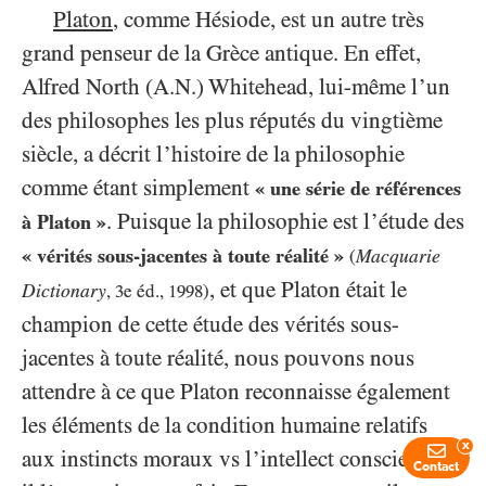
Platon
, comme Hésiode, est un autre très
grand penseur de la Grèce antique. En effet,
Alfred North (A.N.) Whitehead, lui-même l’un
des philosophes les plus réputés du vingtième
siècle, a décrit l’histoire de la philosophie
comme étant simplement
« une série de références
. Puisque la philosophie est l’étude des
à Platon »
« vérités sous-jacentes à toute réalité »
Macquarie
(
, et que Platon était le
Dictionary
,
3
e éd.,
1998
)
champion de cette étude des vérités sous-
jacentes à toute réalité, nous pouvons nous
attendre à ce que Platon reconnaisse également
les éléments de la condition humaine relatifs
x
aux instincts moraux vs l’intellect conscient, et
Contact