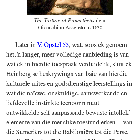
The Torture of Prometheus
deur
Gioacchino Assereto, c.
1630
Later in
V. Opstel
, wat, soos ek genoem
53
het, ‘n langer, meer volledige aanbieding is van
wat ek in hierdie toespraak verduidelik, sluit ek
Heinberg se beskrywings van baie van hierdie
kulturele mites en godsdienstige leerstellings in
wat die ‘naïewe, onskuldige, samewerkende en
liefdevolle instinkte teenoor ‘n nuut
ontwikkelde self aanpassende bewuste intellek’
elemente van die menslike toestand erken
van
—
die Sumeriërs tot die Babiloniërs tot die Perse,