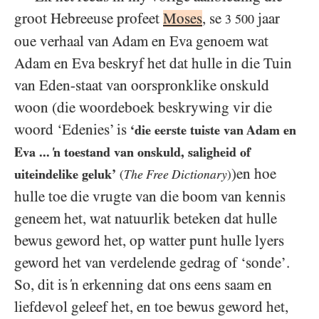
groot Hebreeuse profeet
Moses
, se
jaar
3 500
oue verhaal van Adam en Eva genoem wat
Adam en Eva beskryf het dat hulle in die Tuin
van Eden-staat van oorspronklike onskuld
woon (die woordeboek beskrywing vir die
woord ‘Edenies’ is
‘die eerste tuiste van Adam en
Eva ... ‘n toestand van onskuld, saligheid of
)en hoe
uiteindelike geluk’
The Free Dictionary
(
)
hulle toe die vrugte van die boom van kennis
geneem het, wat natuurlik beteken dat hulle
bewus geword het, op watter punt hulle lyers
geword het van verdelende gedrag of ‘sonde’.
So, dit is ‘n erkenning dat ons eens saam en
liefdevol geleef het, en toe bewus geword het,