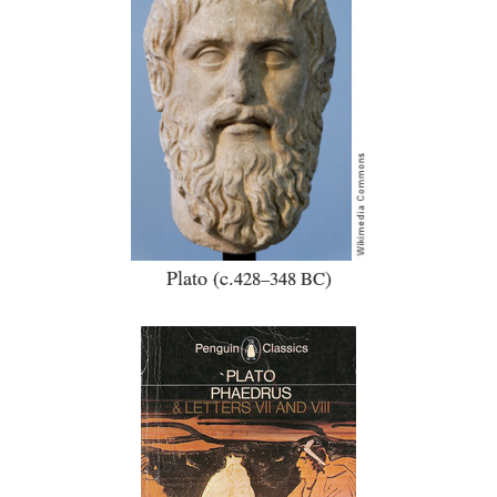
Plato (c.
)
428–348 BC