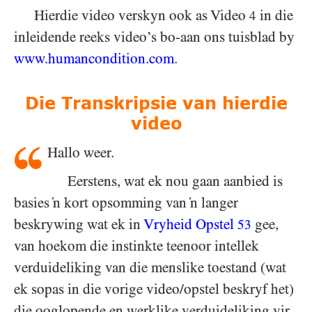
Hierdie video verskyn ook as Video
in die
4
inleidende reeks video’s bo-aan ons tuisblad by
www.humancondition.
com
.
Die Transkripsie van hierdie
video
Hallo weer.
Eerstens, wat ek nou gaan aanbied is
basies ‘n kort opsomming van ‘n langer
beskrywing wat ek in
Vryheid Opstel
gee,
53
van hoekom die instinkte teenoor intellek
verduideliking van die menslike toestand (wat
ek sopas in die vorige video/​opstel beskryf het)
die ooglopende en werklike verduideliking vir