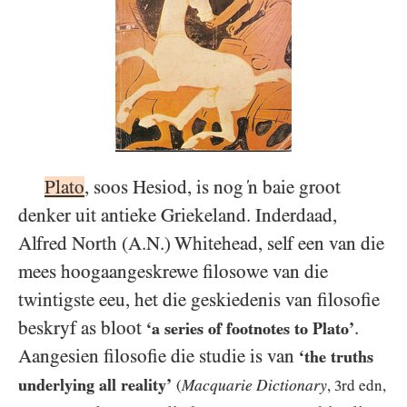
Plato
, soos Hesiod, is nog ‘n baie groot
denker uit antieke Griekeland. Inderdaad,
Alfred North (A.N.) Whitehead, self een van die
mees hoogaangeskrewe filosowe van die
twintigste eeu, het die geskiedenis van filosofie
beskryf as bloot
.
‘a series of footnotes to Plato’
Aangesien filosofie die studie is van
‘the truths
underlying all reality’
Macquarie Dictionary
(
,
3
rd edn,