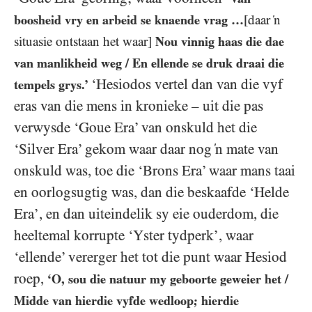
boosheid vry en arbeid se knaende vrag …
[daar ‘n
situasie ontstaan het waar]
Nou vinnig haas die dae
van manlikheid weg / En ellende se druk draai die
‘Hesiodos vertel dan van die vyf
tempels grys.’
eras van die mens in kronieke – uit die pas
verwysde ‘Goue Era’ van onskuld het die
‘Silver Era’ gekom waar daar nog ‘n mate van
onskuld was, toe die ‘Brons Era’ waar mans taai
en oorlogsugtig was, dan die beskaafde ‘Helde
Era’, en dan uiteindelik sy eie ouderdom, die
heeltemal korrupte ‘Yster tydperk’, waar
‘ellende’ vererger het tot die punt waar Hesiod
roep,
‘O, sou die natuur my geboorte geweier het /
Midde van hierdie vyfde wedloop; hierdie