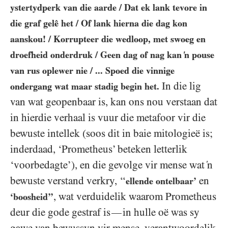
ystertydperk van die aarde / Dat ek lank tevore in
die graf gelê het / Of lank hierna die dag kon
aanskou! / Korrupteer die wedloop, met swoeg en
droefheid onderdruk / Geen dag of nag kan ‘n pouse
van rus oplewer nie / ... Spoed die vinnige
In die lig
ondergang wat maar stadig begin het.
van wat geopenbaar is, kan ons nou verstaan dat
in hierdie verhaal is vuur die metafoor vir die
bewuste intellek (soos dit in baie mitologieë is;
inderdaad, ‘Prometheus’ beteken letterlik
‘voorbedagte’), en die gevolge vir mense wat ‘n
bewuste verstand verkry, ‘‘
en
ellende ontelbaar’
, wat verduidelik waarom Prometheus
‘boosheid’’
deur die gode gestraf is
in hulle oë was sy
—
gawe van bewussyn vir mense, verantwoordelik