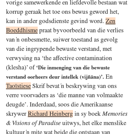
vorige samewerkende en liefdevolle bestaan wat
korrup geraak het toe ons bewus geword het,
kan in ander godsdienste gevind word.
Zen
Boeddhisme
praat byvoorbeeld van die verlies
van ‘n onbesmette, suiwer toestand as gevolg
van die ingrypende bewuste verstand, met
verwysing na ‘the affective contamination
(klesha)’ of
‘Die inmenging van die bewuste
En
verstand oorheers deur intellek (vijñāna)’.
Taoïstiese
Skrif bevat ‘n beskrywing van ons
verre voorvaders as ‘die manne van volmaakte
deugde’. Inderdaad, soos die Amerikaanse
skrywer
Richard Heinberg
in sy boek
Memories
& Visions of Paradise
uitwys, het elke menslike
kultuur ‘n mite wat beide die ontstaan van