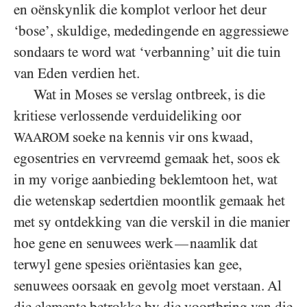
en oënskynlik die komplot verloor het deur
‘bose’, skuldige, mededingende en aggressiewe
sondaars te word wat ‘verbanning’ uit die tuin
van Eden verdien het.
Wat in Moses se verslag ontbreek, is die
kritiese verlossende verduideliking oor
soeke na kennis vir ons kwaad,
WAAROM
egosentries en vervreemd gemaak het, soos ek
in my vorige aanbieding beklemtoon het, wat
die wetenskap sedertdien moontlik gemaak het
met sy ontdekking van die verskil in die manier
hoe gene en senuwees werk
naamlik dat
—
terwyl gene spesies oriëntasies kan gee,
senuwees oorsaak en gevolg moet verstaan. Al
die elemente betrokke by die voortbring van die