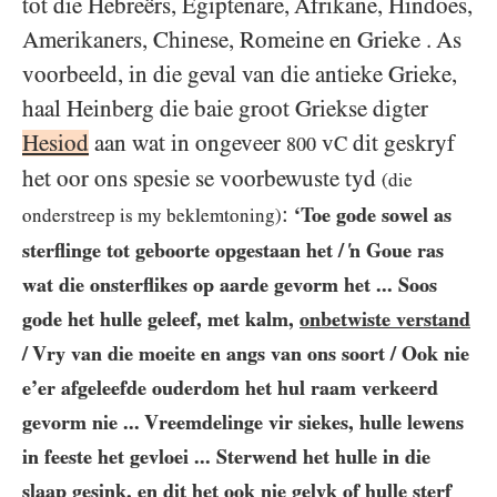
tot die Hebreërs, Egiptenare, Afrikane, Hindoes,
Amerikaners, Chinese, Romeine en Grieke . As
voorbeeld, in die geval van die antieke Grieke,
haal Heinberg die baie groot Griekse digter
Hesiod
aan wat in ongeveer
v
dit geskryf
C
800
het oor ons spesie se voorbewuste tyd
(die
:
‘Toe gode sowel as
onderstreep is my beklemtoning)
sterflinge tot geboorte opgestaan het / ‘n Goue ras
wat die onsterflikes op aarde gevorm het ... Soos
gode het hulle geleef, met kalm,
onbetwiste verstand
/ Vry van die moeite en angs van ons soort / Ook nie
e’er afgeleefde ouderdom het hul raam verkeerd
gevorm nie ... Vreemdelinge vir siekes, hulle lewens
in feeste het gevloei ... Sterwend het hulle in die
slaap gesink, en dit het ook nie gelyk of hulle sterf