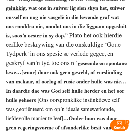
gelukkig
, wat ons in suiwer lig sien skyn het, suiwer
onsself en nog nie vasgelê in die lewende graf wat
ons ronddra nie, noudat ons in die liggaam opgesluit
Plato het ook hierdie
is, soos ‘n oester in sy dop.”
eerlike beskrywing van die onskuldige ‘Goue
Tydperk’ in ons spesie se verlede gegee, en
geskryf van ‘n tyd toe ons ‘n ‘
geseënde en spontane
lewe…​[waar] daar ook geen geweld, of verslinding
van mekaar, of oorlog of rusie onder hulle was nie…​
In daardie dae was God self hulle herder en het oor
hulle geheers
[Ons oorspronklike instinktiewe self
was georiënteerd om op ‘n ideale samewerkende,
liefdevolle manier te leef]
…​Onder hom was daar
x
geen regeringsvorme of afsonderlike besit van vroue
Kontak