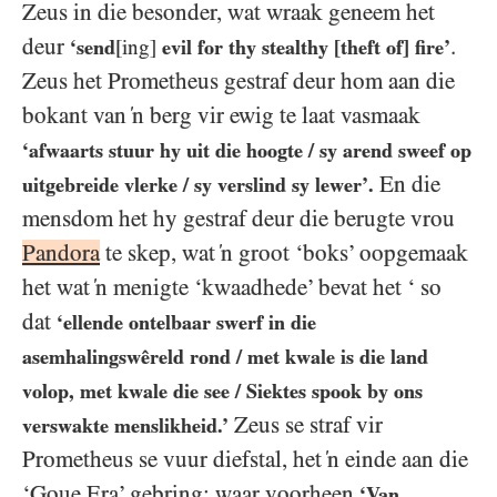
Zeus in die besonder, wat wraak geneem het
deur
.
‘send
[ing]
evil for thy stealthy [theft of] fire’
Zeus het Prometheus gestraf deur hom aan die
bokant van ‘n berg vir ewig te laat vasmaak
‘afwaarts stuur hy uit die hoogte / sy arend sweef op
En die
uitgebreide vlerke / sy verslind sy lewer’.
mensdom het hy gestraf deur die berugte vrou
Pandora
te skep, wat ‘n groot ‘boks’ oopgemaak
het wat ‘n menigte ‘kwaadhede’ bevat het ‘ so
dat
‘ellende ontelbaar swerf in die
asemhalingswêreld rond / met kwale is die land
volop, met kwale die see / Siektes spook by ons
Zeus se straf vir
verswakte menslikheid.’
Prometheus se vuur diefstal, het ‘n einde aan die
‘Goue Era’ gebring; waar voorheen
‘Van