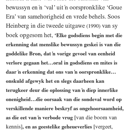
bewussyn en ‘n ‘val’ uit ‘n oorspronklike ‘Goue
Era’ van samehorigheid en vrede behels. Soos
Heinberg in die tweede uitgawe
van sy
(1990)
boek opgesom het,
‘Elke godsdiens begin met die
erkenning dat menslike bewussyn geskei is van die
goddelike Bron, dat ‘n vorige gevoel van eenheid
verlore gegaan het…​oral in godsdiens en mites is
daar ‘n erkenning dat ons van ‘n oorspronklike…​
onskuld afgewyk het en slegs daarheen kan
terugkeer deur die oplossing van ‘n diep innerlike
onenigheid…​die oorsaak van die sondeval word op
verskillende maniere beskryf as ongehoorsaamheid,
as die eet van ‘n verbode vrug
[van die boom van
kennis]
, en as geestelike geheueverlies
[vergeet,