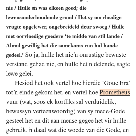
nie / Hulle s’n was elkeen goed; die
lewensonderhoudende grond / Het sy oorvloedige
vrugte opgelewer, ongebreideld deur swoeg / Hulle
met oorvloedige goedere ‘te midde van stil lande /
Almal gewillig het die samekoms van hul hande
So ja, hulle het nie ‘n onrustige bewuste
gedeel.’
verstand gehad nie, en hulle het ‘n delende, sagte
lewe gelei.
Hesiod het ook vertel hoe hierdie ‘Goue Era’
tot ‘n einde gekom het, en vertel hoe
Prometheus
vuur (wat, soos ek kortliks sal verduidelik,
bewussyn verteenwoordig) van sy mede-Gode
gesteel het en dit aan mense gegee het vir hulle
gebruik, ‘n daad wat die woede van die Gode, en