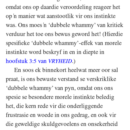
omdat ons op daardie veroordeling reageer het
op ‘n manier wat aanstootlik vir ons instinkte
was. Ons moes ‘n ‘dubbele whammy’ van kritiek
verduur het toe ons bewus geword het! (Hierdie
spesifieke ‘dubbele whammy’-effek van morele
instinkte word beskryf in en in diepte in
hoofstuk
van
.)
3:5
VRYHEID
En soos ek binnekort heelwat meer oor sal
praat, is ons bewuste verstand se verskriklike
‘dubbele whammy’ van pyn, omdat ons ons
spesie se besondere morele instinkte beledig
het, die kern rede vir die onderliggende
frustrasie en woede in ons gedrag, en ook vir
die geweldige skuldgevoelens en onsekerheid