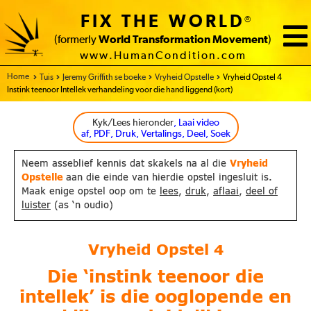
FIX THE WORLD
®
(formerly
World Transformation Movement
)
www.HumanCondition.com
Home
Tuis
Jeremy Griffith se boeke
Vryheid Opstelle
Vryheid Opstel 4
Instink teenoor Intellek verhandeling voor die hand liggend (kort)
Kyk/Lees hieronder
, Laai video
af, PDF, Druk, Vertalings, Deel, Soek
Neem asseblief kennis dat skakels na al die
Vryheid
Opstelle
aan die einde van hierdie opstel ingesluit is.
Maak enige opstel oop om te
lees
,
druk
,
aflaai
,
deel of
luister
(as ‘n oudio)
Vryheid Opstel
4
Die ‘instink teenoor die
intellek’ is die
ooglopende en