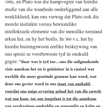
, en Plato was die kampvegter van hierdie
1998
)
studie van die waarhede onderliggend aan alle
werklikheid, kan ons verwag dat Plato ook die
morele instinkte versus bewustelike
intellektuele elemente van die menslike toestand
erken het, en hy het beslis. In
v.c. het hy
360
hierdie buitengewoon eerlike beskrywing van
ons spesie se voorbewuste tyd in onskuld
gegee:
“daar was ‘n tyd toe…​ons die saligmakende
visie aanskou het en is geïnisieer in ‘n raaisel wat
werklik die mees geseënde genoem kan word, wat
deur ons gevier word in ons
staat van onskuld,
voordat ons enige ervaring gehad het van die euwels
wat sou kom, toe ons toegelaat is tot die aanskoue
van verskynings onskuldig en eenvoudig en kalm en