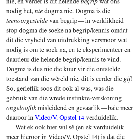
nie, en verder is dit helende
begrip
wat ons
nodig het,
nie
dogma nie. Dogma is die
teenoorgestelde
van begrip
in werklikheid
—
stop dogma die soeke na begrip/​kennis omdat
dit die vryheid van uitdrukking versmoor wat
nodig is om te soek na, en te eksperimenteer en
daardeur die helende begrip/​kennis te vind.
Dogma is dus nie die kuur vir die ontstelde
toestand van die wêreld nie, dit is eerder die
gif
!
So, gerieflik soos dit ook al was, was die
gebruik van die wrede instinkte-verskoning
ongelooflik
misleidend en gevaarlik
baie meer
—
daaroor in
Video/​V. Opstel
verduidelik.
14
Wat ek ook hier wil sê (en ek verduidelik
meer hieroor in Video/​V. Opstel
) is dat die
14