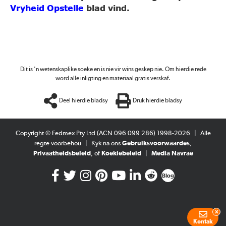
Vryheid Opstelle
blad vind.
Dit is 'n wetenskaplike soeke en is nie vir wins geskep nie. Om hierdie rede
word alle inligting en materiaal gratis verskaf.
Deel hierdie bladsy
Druk hierdie bladsy
Copyright © Fedmex Pty Ltd (ACN 096 099 286) 1998-2026
|
Alle
regte voorbehou
|
Kyk na ons
Gebruiksvoorwaardes
,
Privaatheidsbeleid
, of
Koekiebeleid
|
Media Navrae
Blog
x
Kontak