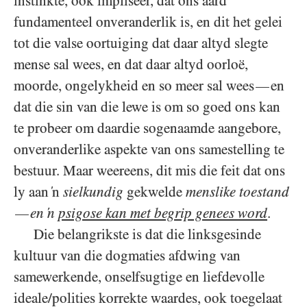
instinkte, ook impliseer, dat ons aard
fundamenteel onveranderlik is, en dit het gelei
tot die valse oortuiging dat daar altyd slegte
mense sal wees, en dat daar altyd oorloë,
moorde, ongelykheid en so meer sal wees
en
—
dat die sin van die lewe is om so goed ons kan
te probeer om daardie sogenaamde aangebore,
onveranderlike aspekte van ons samestelling te
bestuur. Maar weereens, dit mis die feit dat ons
ly aan ‘n
sielkundig
gekwelde
menslike toestand
en ‘n
psigose kan met begrip genees word
.
—
Die belangrikste is dat die linksgesinde
kultuur van die dogmaties afdwing van
samewerkende, onselfsugtige en liefdevolle
ideale/​polities korrekte waardes, ook toegelaat