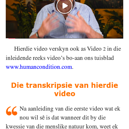
Hierdie video verskyn ook as Video
in die
2
inleidende reeks video’s bo-aan ons tuisblad
www.humancondition.
com
.
Die transkripsie van hierdie
video
Na aanleiding van die eerste video wat ek
nou wil sê is dat wanneer dit by die
kwessie van die menslike natuur kom, weet ek