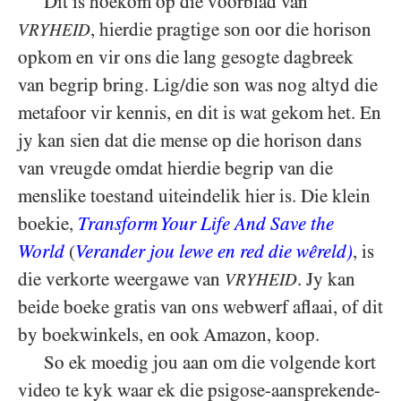
Dit is hoekom op die voorblad van
, hierdie pragtige son oor die horison
VRYHEID
opkom en vir ons die lang gesogte dagbreek
van begrip bring. Lig/​die son was nog altyd die
metafoor vir kennis, en dit is wat gekom het. En
jy kan sien dat die mense op die horison dans
van vreugde omdat hierdie begrip van die
menslike toestand uiteindelik hier is. Die klein
boekie,
Transform Your Life And Save the
World
(
Verander jou lewe en red die wêreld)
, is
die verkorte weergawe van
. Jy kan
VRYHEID
beide boeke gratis van ons webwerf aflaai, of dit
by boekwinkels, en ook Amazon, koop.
So ek moedig jou aan om die volgende kort
video te kyk waar ek die psigose-aansprekende-