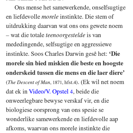
Ons mense het samewerkende, onselfsugtige
en liefdevolle
morele
instinkte. Die stem of
uitdrukking daarvan wat ons ons gewete noem
– wat die totale
teenoorgestelde
is van
mededingende, selfsugtige en aggressiewe
‘Die
instinkte. Soos Charles Darwin gesê het:
morele sin bied miskien die beste en hoogste
onderskeid tussen die mens en die laer diere’
. (Ek wil net noem
The Descent of Man
(
,
1871
, hfst.
4
)
dat ek in
Video/​V. Opstel
, beide die
4
onweerlegbare bewyse verskaf vir, en die
biologiese oorsprong van ons spesie se
wonderlike samewerkende en liefdevolle aap
afkoms, waarvan ons morele instinkte die