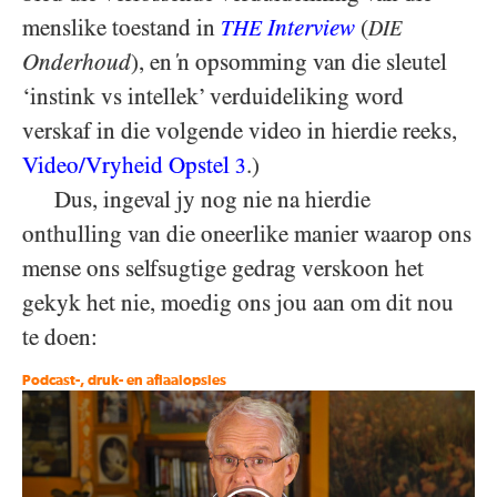
menslike toestand in
Interview
(
THE
DIE
Onderhoud
), en ‘n opsomming van die sleutel
‘instink vs intellek’ verduideliking word
verskaf in die volgende video in hierdie reeks,
Video/​Vryheid Opstel
.)
3
Dus, ingeval jy nog nie na hierdie
onthulling van die oneerlike manier waarop ons
mense ons selfsugtige gedrag verskoon het
gekyk het nie, moedig ons jou aan om dit nou
te doen:
Podcast-, druk- en aflaaiopsies