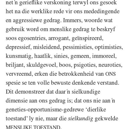
net ‘n gerieflike verskoning terwyl ons gesoek
het na die werklike rede vir ons mededingende
en aggressiewe gedrag. Immers, woorde wat
gebruik word om menslike gedrag te beskryf
soos egosentries, arrogant, geïnspireerd,
depressief, misleidend, pessimisties, optimisties,
kunsmatig, haatlik, sinies, gemeen, immoreel,
briljant, skuldgevoel, boos, psigoties, neuroties,
vervreemd, erken die betrokkenheid van
ONS
spesie se ten volle bewuste denkende verstand.
Dit demonstreer dat daar ‘n sielkundige
dimensie aan ons gedrag is; dat ons nie aan ‘n
geneties-opportunisme-gedrewe ‘dierlike
toestand’ ly nie, maar die
sielkundig
gekwelde
.
MENSLIKE TOESTAND