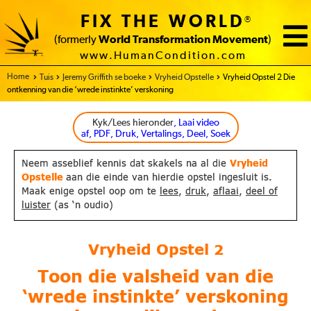
FIX THE WORLD
®
(formerly
World Transformation Movement
)
www.HumanCondition.com
Home
Tuis
Jeremy Griffith se boeke
Vryheid Opstelle
Vryheid Opstel 2 Die
ontkenning van die ‘wrede instinkte’ verskoning
Kyk/Lees hieronder
, Laai video
af, PDF, Druk, Vertalings, Deel, Soek
Neem asseblief kennis dat skakels na al die
Vryheid
Opstelle
aan die einde van hierdie opstel ingesluit is.
Maak enige opstel oop om te
lees
,
druk
,
aflaai
,
deel of
luister
(as ‘n oudio)
Vryheid Opstel
2
Toon die valsheid van die
‘wrede instinkte’ verskoning