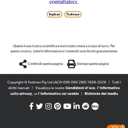
contattateci
.
Inglese
Tedesco
Questa è una ricerca scientifica e non è stata creata a scopo di lucro. Per
questo motivo, tutte le informazioni e i materiali sono forniti gratuitamente.
Condividi questa pagina
Stampa questa pagina
Copyright © Fedmex Pty Ltd (ACN 096 099 286) 1998-2026
|
Tutti i
diritti riservati
|
Visualizza le nostre
Condizioni d’uso
,
l’Informativa
sulla privacy
, or
l’Informativa sui cookie
|
Richieste dei media
Blog
x