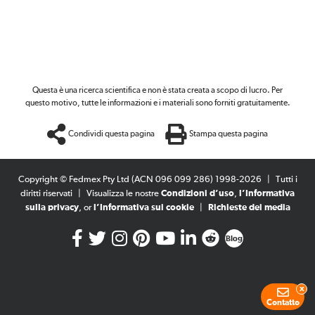
Questa è una ricerca scientifica e non è stata creata a scopo di lucro. Per
questo motivo, tutte le informazioni e i materiali sono forniti gratuitamente.
Condividi questa pagina
Stampa questa pagina
Copyright © Fedmex Pty Ltd (ACN 096 099 286) 1998-2026
|
Tutti i
diritti riservati
|
Visualizza le nostre
Condizioni d’uso
,
l’Informativa
sulla privacy
, or
l’Informativa sui cookie
|
Richieste dei media
Blog
x
Contatto