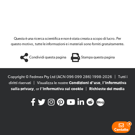
Questa è una ricerca scientifica e non è stata creata a scopo di lucro. Per
questo motivo, tutte le informazioni e i materiali sono forniti gratuitamente.
Condividi questa pagina
Stampa questa pagina
Copyright © Fedmex Pty Ltd (ACN 096 099 286) 1998-2026
|
Tutti i
diritti riservati
|
Visualizza le nostre
Condizioni d’uso
,
l’Informativa
sulla privacy
, or
l’Informativa sui cookie
|
Richieste dei media
Blog
x
Contatto