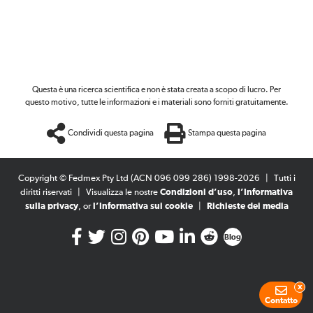
Questa è una ricerca scientifica e non è stata creata a scopo di lucro. Per
questo motivo, tutte le informazioni e i materiali sono forniti gratuitamente.
Condividi questa pagina
Stampa questa pagina
Copyright © Fedmex Pty Ltd (ACN 096 099 286) 1998-2026
|
Tutti i
diritti riservati
|
Visualizza le nostre
Condizioni d’uso
,
l’Informativa
sulla privacy
, or
l’Informativa sui cookie
|
Richieste dei media
Blog
x
Contatto