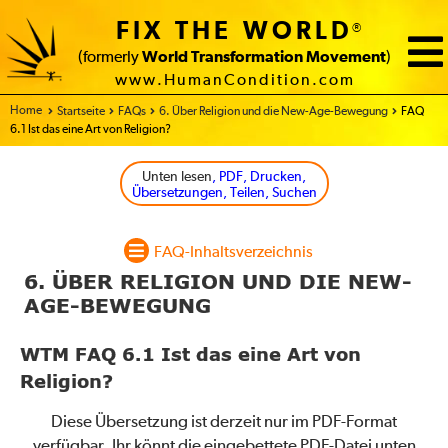
FIX THE WORLD
®
(formerly
World Transformation Movement
)
www.HumanCondition.com
Home
Startseite
FAQs
6. Über Religion und die New-Age-Bewegung
FAQ
6.1 Ist das eine Art von Religion?
Unten lesen
, PDF, Drucken,
Übersetzungen, Teilen, Suchen
FAQ-Inhaltsverzeichnis
6. ÜBER RELIGION UND DIE NEW-
AGE-BEWEGUNG
WTM FAQ 6.1 Ist das eine Art von
Religion?
Diese Übersetzung ist derzeit nur im PDF-Format
verfügbar. Ihr könnt die eingebettete PDF-Datei unten