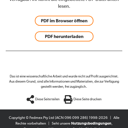
lesen.
PDF im Browser öffnen
PDF herunterladen
Das ist eine wissenschaftliche Arbeit und wurde nicht auf Profit ausgerichtet.
Aus diesem Grund, sind alle Informationen und Materialien, die zur Verfügung
gestellt werden, frei zugänglich.
Diese Seite teilen
Diese Seite drucken
Copyright © Fedmex Pty Ltd (ACN 096 099 286) 1998-2026
|
Alle
Rechte vorbehalten
|
Seht unsere
Nutzungsbedingungen
,