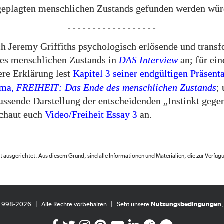
geplagten menschlichen Zustands gefunden werden wür
- - - - - - - - - - - - - - - - - -
ch Jeremy Griffiths psychologisch erlösende und trans
des menschlichen Zustands in
DAS
Interview
an; für ein
ere Erklärung lest
Kapitel
seiner endgültigen Präsenta
3
ema,
FREIHEIT
: Das Ende des menschlichen Zustands
;
sende Darstellung der entscheidenden „Instinkt gegen
schaut euch
Video/Freiheit Essay
an.
3
fit ausgerichtet. Aus diesem Grund, sind alle Informationen und Materialien, die zur Verfüg
 1998-2026
|
Alle Rechte vorbehalten
|
Seht unsere
Nutzungsbedingungen