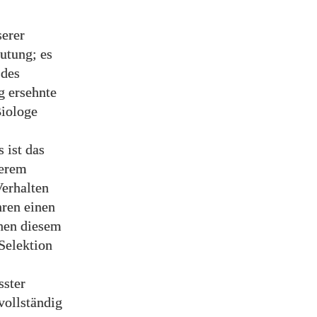
serer
utung; es
 des
g ersehnte
Biologe
 ist das
serem
Verhalten
hren einen
hen diesem
 Selektion
sster
vollständig