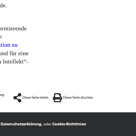
de.
formierende
e
tion zu
 und für eine
 Intellekt“-
ung
Diese Seite teilen
Diese Seite drucken
,
Datenschutzerklärung
, oder
Cookie-Richtlinien