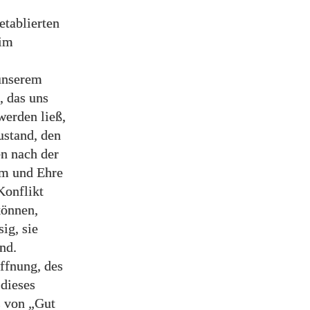
etablierten
 im
 unserem
, das uns
werden ließ,
ustand, den
en nach der
um und Ehre
Konflikt
können,
ig, sie
nd.
offnung, des
 dieses
s von „Gut