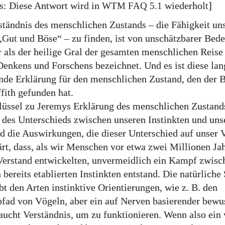
s: Diese Antwort wird in
wiederholt]
WTM FAQ
5.1
ständnis des menschlichen Zustands – die Fähigkeit un
„Gut und Böse“ – zu finden, ist von unschätzbarer Bede
 als der heilige Gral der gesamten menschlichen Reise
enkens und Forschens bezeichnet. Und es ist diese lan
de Erklärung für den menschlichen Zustand, den der 
fith gefunden hat.
lüssel zu Jeremys Erklärung des menschlichen Zustands
 des Unterschieds zwischen unseren Instinkten und un
d die Auswirkungen, die dieser Unterschied auf unser 
lärt, dass, als wir Menschen vor etwa zwei Millionen Ja
Verstand entwickelten, unvermeidlich ein Kampf zwisc
 bereits etablierten Instinkten entstand. Die natürliche
bt den Arten instinktive Orientierungen, wie z. B. den
fad von Vögeln, aber ein auf Nerven basierender bewu
aucht Verständnis, um zu funktionieren. Wenn also ein 