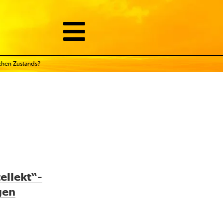
ichen Zustands?
ellekt“-
gen