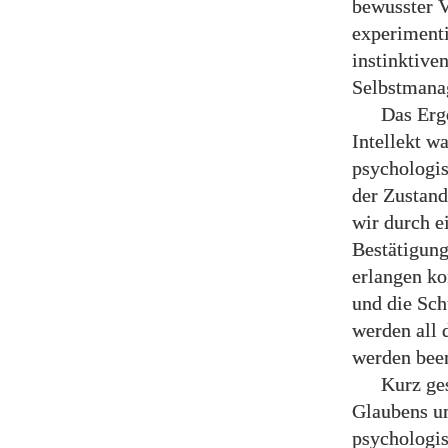
bewusster V
experimenti
instinktive
Selbstmanag
Das Erg
Intellekt w
psychologis
der Zustand
wir durch e
Bestätigun
erlangen ko
und die Sch
werden all 
werden been
Kurz ges
Glaubens un
psychologis