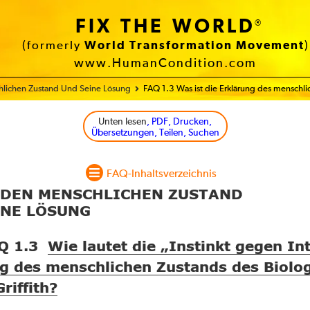
FIX THE WORLD
®
(formerly
World Transformation Movement
)
www.HumanCondition.com
lichen Zustand Und Seine Lösung
FAQ 1.3 Was ist die Erklärung des menschl
Unten lesen
, PDF, Drucken,
Übersetzungen, Teilen, Suchen
FAQ-Inhaltsverzeichnis
R DEN MENSCHLICHEN ZUSTAND
INE LÖSUNG
Q 1.3
Wie lautet die „Instinkt gegen Int
g des menschlichen Zustands des Biolo
riffith?