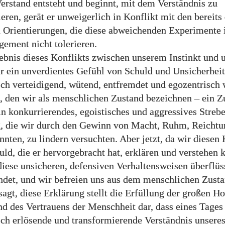
erstand entsteht und beginnt, mit dem Verständnis zu
eren, gerät er unweigerlich in Konflikt mit den bereits 
n Orientierungen, die diese abweichenden Experimente
ement nicht tolerieren.
ebnis dieses Konflikts zwischen unserem Instinkt und
ar ein unverdientes Gefühl von Schuld und Unsicherheit
ch verteidigend, wütend, entfremdet und egozentrisch 
, den wir als menschlichen Zustand bezeichnen – ein Z
in konkurrierendes, egoistisches und aggressives Streb
g, die wir durch den Gewinn von Macht, Ruhm, Reicht
nnten, zu lindern versuchten. Aber jetzt, da wir diesen 
uld, die er hervorgebracht hat, erklären und verstehen 
diese unsicheren, defensiven Verhaltensweisen überflüss
det, und wir befreien uns aus dem menschlichen Zusta
agt, diese Erklärung stellt die Erfüllung der großen H
d des Vertrauens der Menschheit dar, dass eines Tages
ch erlösende und transformierende Verständnis unsere