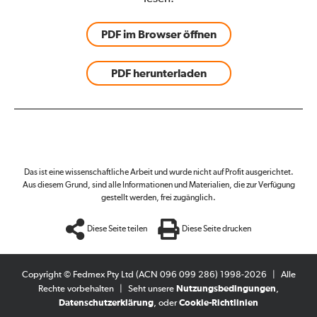
PDF im Browser öffnen
PDF herunterladen
Das ist eine wissenschaftliche Arbeit und wurde nicht auf Profit ausgerichtet.
Aus diesem Grund, sind alle Informationen und Materialien, die zur Verfügung
gestellt werden, frei zugänglich.
Diese Seite teilen
Diese Seite drucken
Copyright © Fedmex Pty Ltd (ACN 096 099 286) 1998-2026
|
Alle
Rechte vorbehalten
|
Seht unsere
Nutzungsbedingungen
,
Datenschutzerklärung
, oder
Cookie-Richtlinien