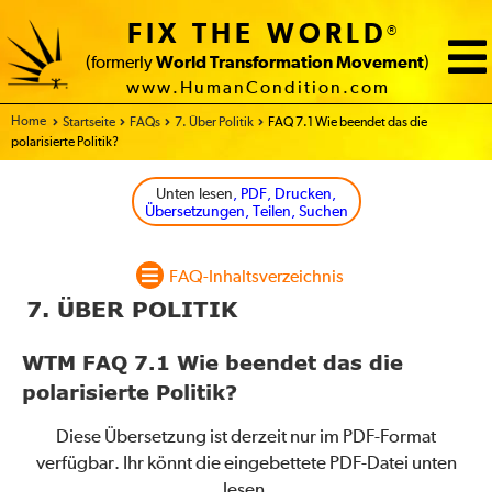
FIX THE WORLD
®
(formerly
World Transformation Movement
)
www.HumanCondition.com
Home
Startseite
FAQs
7. Über Politik
FAQ 7.1 Wie beendet das die
polarisierte Politik?
Unten lesen
, PDF, Drucken,
Übersetzungen, Teilen, Suchen
FAQ-Inhaltsverzeichnis
7. ÜBER POLITIK
WTM FAQ 7.1 Wie beendet das die
polarisierte Politik?
Diese Übersetzung ist derzeit nur im PDF-Format
verfügbar. Ihr könnt die eingebettete PDF-Datei unten
lesen.