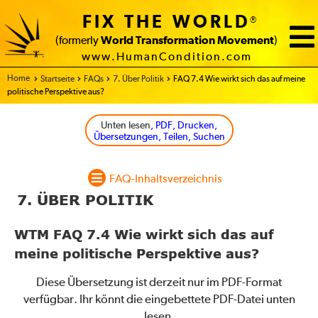
FIX THE WORLD
®
(formerly
World Transformation Movement
)
www.HumanCondition.com
Home
Startseite
FAQs
7. Über Politik
FAQ 7.4 Wie wirkt sich das auf meine
politische Perspektive aus?
Unten lesen
, PDF, Drucken,
Übersetzungen, Teilen, Suchen
FAQ-Inhaltsverzeichnis
7. ÜBER POLITIK
WTM FAQ 7.4 Wie wirkt sich das auf
meine politische Perspektive aus?
Diese Übersetzung ist derzeit nur im PDF-Format
verfügbar. Ihr könnt die eingebettete PDF-Datei unten
lesen.