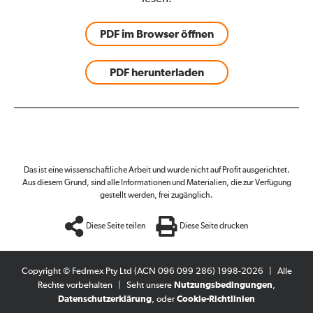
PDF im Browser öffnen
PDF herunterladen
Das ist eine wissenschaftliche Arbeit und wurde nicht auf Profit ausgerichtet.
Aus diesem Grund, sind alle Informationen und Materialien, die zur Verfügung
gestellt werden, frei zugänglich.
Diese Seite teilen
Diese Seite drucken
Copyright © Fedmex Pty Ltd (ACN 096 099 286) 1998-2026
|
Alle
Rechte vorbehalten
|
Seht unsere
Nutzungsbedingungen
,
Datenschutzerklärung
, oder
Cookie-Richtlinien