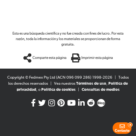
Esta es una búsqueda científica y no fue creada con fines de lucro. Por esta
razón, toda la información y los materiales se proporcionan de forma
gratuita.
Comparte esta página
Imprimir esta página
Copyright © Fedmex Pty Ltd (ACN 096 099 286) 1998-2026
|
Todos
los derechos reservados
|
Vea nuestros
Términos de uso
,
Política de
privacidad
, o
Política de cookies
|
Consultas de medios
Blog
x
Contacto