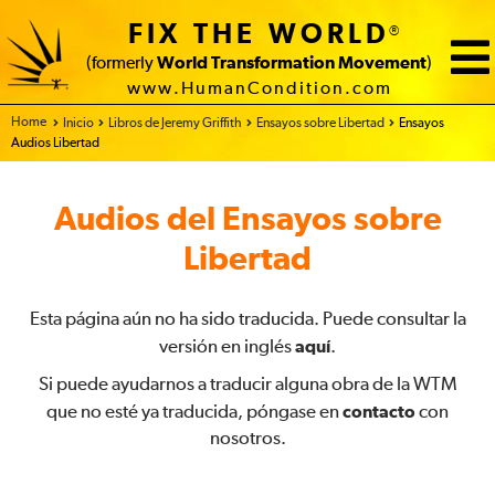
FIX THE WORLD
®
(formerly
World Transformation Movement
)
www.HumanCondition.com
Home - FIX THE WORLD
Inicio
Libros de Jeremy Griffith
Ensayos sobre Libertad
Ensayos
Audios Libertad
Audios del Ensayos sobre
Libertad
Esta página aún no ha sido traducida. Puede consultar la
versión en inglés
aquí
.
Si puede ayudarnos a traducir alguna obra de la WTM
que no esté ya traducida, póngase en
contacto
con
nosotros.