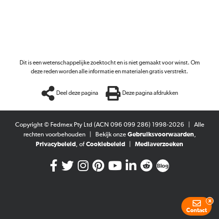
Dit is een wetenschappelijke zoektocht en is niet gemaakt voor winst. Om
deze reden worden alle informatie en materialen gratis verstrekt.
Deel deze pagina
Deze pagina afdrukken
Copyright © Fedmex Pty Ltd (ACN 096 099 286) 1998-2026
|
Alle
rechten voorbehouden
|
Bekijk onze
Gebruiksvoorwaarden
,
Privacybeleid
, of
Cookiebeleid
|
Mediaverzoeken
Blog
x
Contact