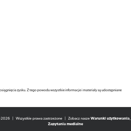
 osiągnięcia zysku. Z tego powodu wszystkie informacje i materiały są udostępniane
8-2026
|
Wszystkie prawa zastrzeżone
|
Zobacz nasze
Warunki użytkowania
Zapytania medialne