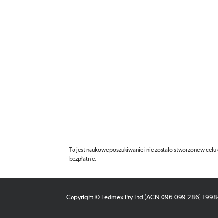
To jest naukowe poszukiwanie i nie zostało stworzone w celu
bezpłatnie.
Copyright © Fedmex Pty Ltd (ACN 096 099 286) 199