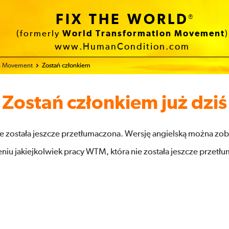
FIX THE WORLD
®
(formerly
World Transformation Movement
)
www.HumanCondition.com
on Movement
Zostań członkiem
Zostań członkiem już dziś
ie została jeszcze przetłumaczona. Wersję angielską można zo
niu jakiejkolwiek pracy WTM, która nie została jeszcze przetł