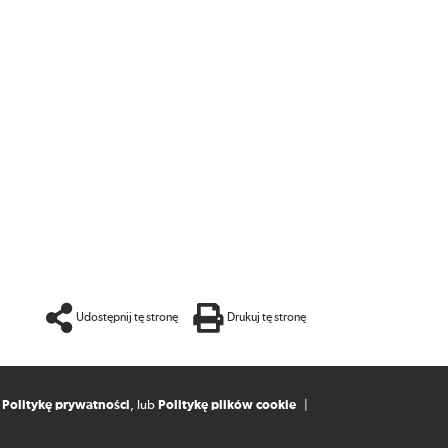
Udostępnij tę stronę
Drukuj tę stronę
,
Politykę prywatności
, lub
Politykę plików cookie
|