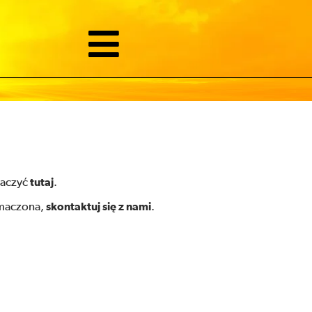
baczyć
tutaj
.
umaczona,
skontaktuj się z nami
.