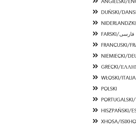
ANGIELSKI/EN
DUŃSKI/DANS
NIDERLANDZK
FARSKI/فارسی
FRANCUSKI/FR
NIEMIECKI/DE
GRECKI/ΕΛΛΗ
WŁOSKI/ITALI
POLSKI
PORTUGALSKI
HISZPAŃSKI/E
XHOSA/ISIXH