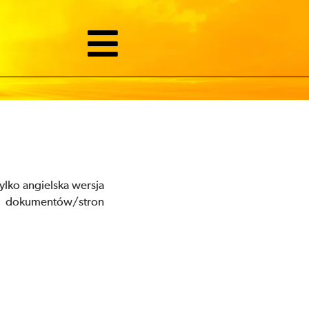
lko angielska wersja
tę dokumentów/stron