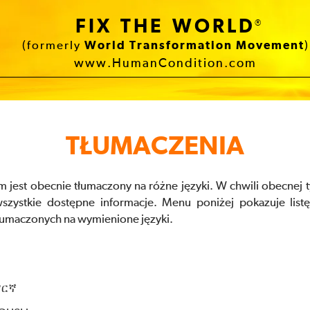
FIX THE WORLD
®
(formerly
World Transformation Movement
)
www.HumanCondition.com
TŁUMACZENIA
jest obecnie tłumaczony na różne języki. W chwili obecnej ty
 wszystkie dostępne informacje. Menu poniżej pokazuje lis
łumaczonych na wymienione języki.
ማርኛ