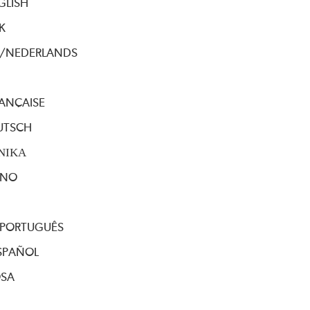
GLISH
K
I/NEDERLANDS
ANÇAISE
UTSCH
ΝΙΚΑ
ANO
/PORTUGUÊS
SPAÑOL
OSA