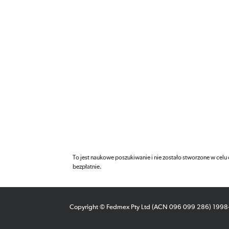
To jest naukowe poszukiwanie i nie zostało stworzone w celu
bezpłatnie.
Copyright © Fedmex Pty Ltd (ACN 096 099 286) 199