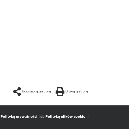
Udostępnij tę stronę
Drukuj tę stronę
,
Politykę prywatności
, lub
Politykę plików cookie
|