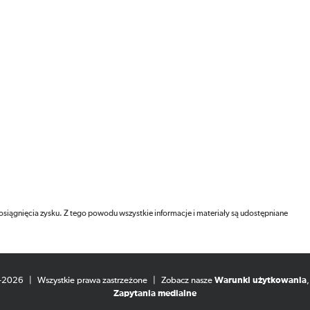
 osiągnięcia zysku. Z tego powodu wszystkie informacje i materiały są udostępniane
8-2026
|
Wszystkie prawa zastrzeżone
|
Zobacz nasze
Warunki użytkowania
Zapytania medialne