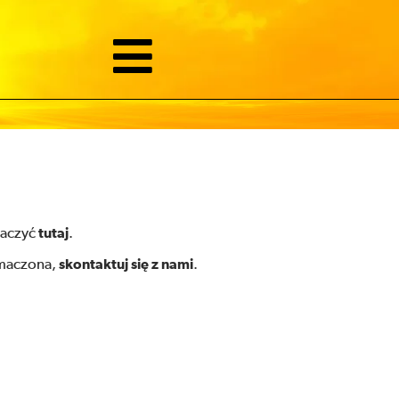
baczyć
tutaj
.
umaczona,
skontaktuj się z nami
.