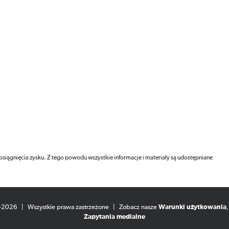
 osiągnięcia zysku. Z tego powodu wszystkie informacje i materiały są udostępniane
8-2026
|
Wszystkie prawa zastrzeżone
|
Zobacz nasze
Warunki użytkowania
Zapytania medialne