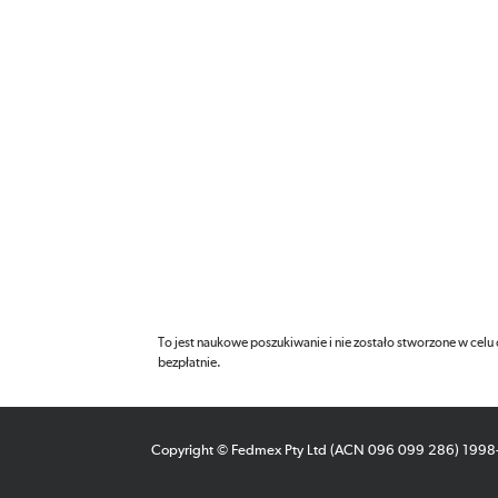
To jest naukowe poszukiwanie i nie zostało stworzone w celu
bezpłatnie.
Copyright © Fedmex Pty Ltd (ACN 096 099 286) 199