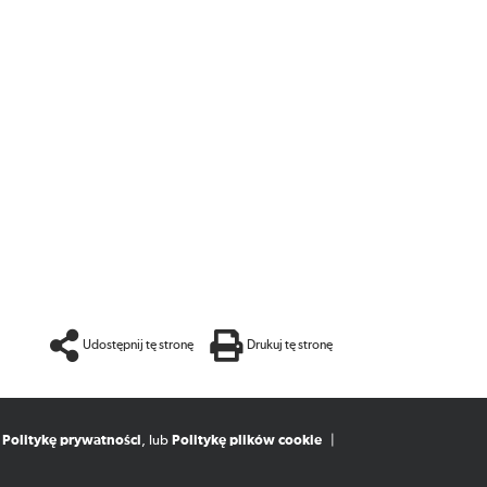
Udostępnij tę stronę
Drukuj tę stronę
,
Politykę prywatności
, lub
Politykę plików cookie
|