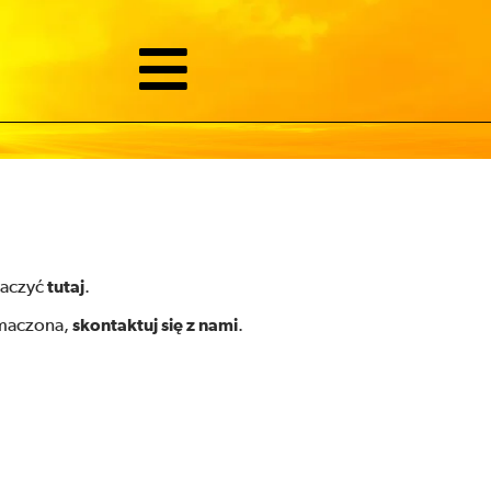
baczyć
tutaj
.
umaczona,
skontaktuj się z nami
.