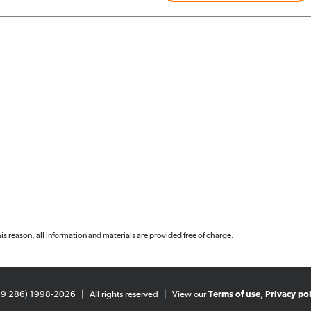
 this reason, all information and materials are provided free of charge.
99 286) 1998-2026
|
All rights reserved
|
View our
Terms of use
,
Privacy pol