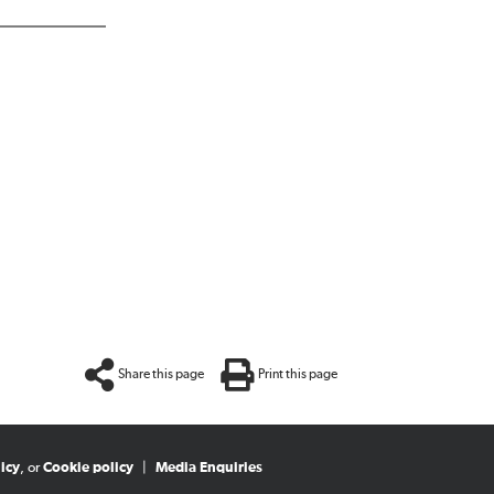
Share this page
Print this page
icy
, or
Cookie policy
|
Media Enquiries