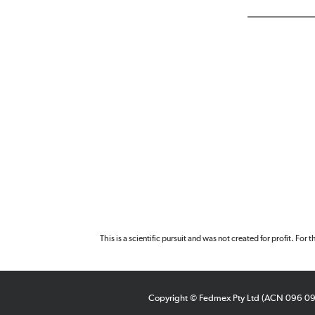
This is a scientific pursuit and was not created for profit. For
Copyright © Fedmex Pty Ltd (ACN 096 0