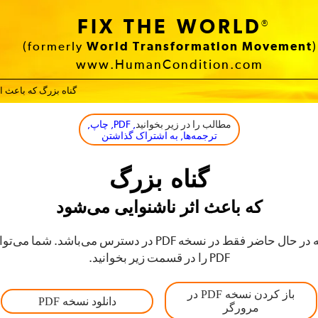
FIX THE WORLD
®
(formerly
World Transformation Movement
)
www.HumanCondition.com
گناه بزرگ که باعث ا
مطالب را در زیر بخوانید
, PDF, چاپ,
ترجمه‌ها, به اشتراک گذاشتن
گناه بزرگ
که باعث اثر ناشنوایی می‌شود
این ترجمه در حال حاضر فقط در نسخه PDF در دسترس می‌باشد. شم
PDF را در قسمت زیر بخوانید.
باز کردن نسخه PDF در
دانلود نسخه PDF
مرورگر‬