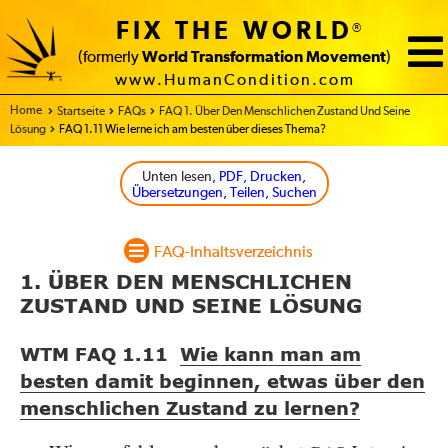
FIX THE WORLD
®
(formerly
World Transformation Movement
)
www.HumanCondition.com
Home
Startseite
FAQs
FAQ 1. Über Den Menschlichen Zustand Und Seine
Lösung
FAQ 1.11 Wie lerne ich am besten über dieses Thema?
Unten lesen
, PDF, Drucken,
Übersetzungen, Teilen, Suchen
FAQ-Inhaltsverzeichnis
1. ÜBER DEN MENSCHLICHEN
ZUSTAND UND SEINE LÖSUNG
WTM FAQ 1.11
Wie kann man am
besten damit beginnen, etwas über den
menschlichen Zustand zu lernen?