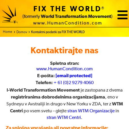
FIX THE WORLD
®
(formerly
World Transformation Movement
)
www.HumanCondition.com
Home
Domov
Kontaktni podatki za FIX THE WORLD
Kontaktirajte nas
Spletna stran:
www.HumanCondition.com
E-pošta:
[email protected]
Telefon:
+ 61 (0)2 9279 4060
I-World Transformation Movement
je zastopana z dvema
registriranima dobrodelnima organizacijama
, eno v
WTM
Sydneyu v Avstraliji in drugo v New Yorku v ZDA, ter z
Centri
po vsem svetu – glejte
stran WTM Organizacije
in
stran WTM Centri
.
Za splošna vprašanja ali povratne informacije: