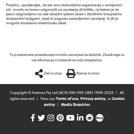
Prosimo, upoštevajte, da ker smo dobrodelna organizacija z omejenimi
viri, morda ne bomo odgovorili na vprašanja ali kritike, na katere je že
jasno odgovorjeno na naši obsežni spletni strani s številnimi brezplačno
dostopnimi knjigami, eseji in pogosto zastavljenimi vprašanji, ki jih je
mogoče enostavno elektronsko iskati.
To je znanstveno prizadevanje in ni bilo ustvarjeno za dobiček. Zaradi tega so
vse informacije in materiali na voljo brezplačno.
Deli to stran
Natisni to stran
Copyright © Fedmex Pty Ltd (ACN 096 099 286) 1998-2026
|
All
rights reserved
|
View our
Terms of use
,
Privacy policy
, or
Cookie
policy
|
Media Enquiries
Blog