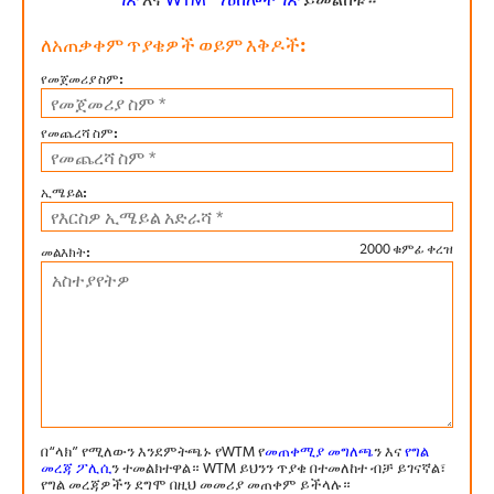
ገጽ
እና
WTM ማዕከሎች ገጽ
ይመልከቱ።
ለአጠቃቀም ጥያቄዎች ወይም እቅዶች:
የመጀመሪያ ስም:
የመጨረሻ ስም:
ኢሜይል:
2000 ቁምፊ ቀረዝ
መልእክት:
በ“ላክ” የሚለውን እንደምትጫኑ የWTM የ
መጠቀሚያ መግለጫ
ን እና
የግል
መረጃ ፖሊሲ
ን ተመልክተዋል። WTM ይህንን ጥያቄ በተመለከተ ብቻ ይገናኛል፣
የግል መረጃዎችን ደግሞ በዚህ መመሪያ መጠቀም ይችላሉ።