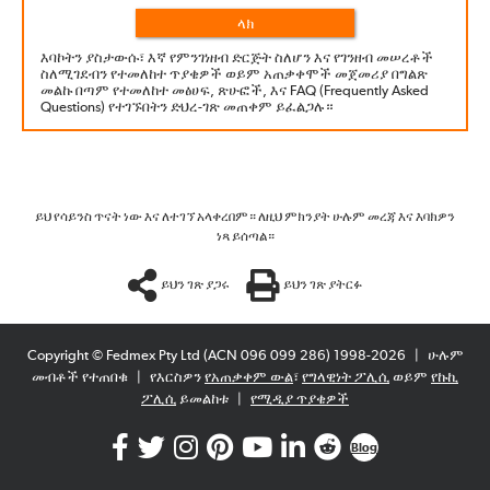
ላክ
እባኮትን ያስታውሱ፣ እኛ የምንገነዘብ ድርጅት ስለሆን እና የገንዘብ መሠረቶች
ስለሚገደብን የተመለከተ ጥያቄዎች ወይም አጠቃቀሞች መጀመሪያ በግልጽ
መልኩ በጣም የተመለከተ መፅሀፍ, ጽሁፎች, እና FAQ (Frequently Asked
Questions) የተገኙበትን ድህረ-ገጽ መጠቀም ይፈልጋሉ።
ይህ የሳይንስ ጥናት ነው እና ለተገኘ አላቀረበም። ለዚህ ምክንያት ሁሉም መረጃ እና እባክዎን
ነጻ ይሰጣል።
ይህን ገጽ ያጋሩ
ይህን ገጽ ያትርፉ
Copyright © Fedmex Pty Ltd (ACN 096 099 286) 1998-2026
|
ሁሉም
መብቶች የተጠበቁ
|
የእርስዎን
የአጠቃቀም ውል
፣
የግላዊነት ፖሊሲ
ወይም
የኩኪ
ፖሊሲ
ይመልከቱ
|
የሚዲያ ጥያቄዎች
Blog