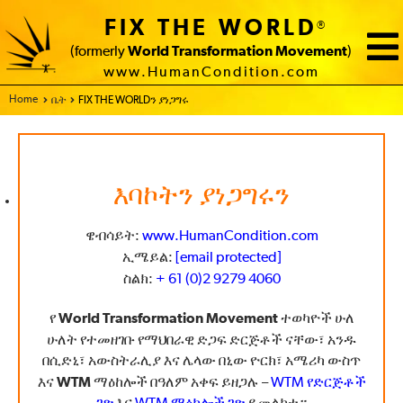
FIX THE WORLD
®
(formerly
World Transformation Movement
)
www.HumanCondition.com
Home
ቤት
FIX THE WORLDን ያነጋግሩ
እባኮትን ያነጋግሩን
ዌብሳይት:
www.HumanCondition.com
ኢሜይል:
[email protected]
ስልክ:
+ 61 (0)2 9279 4060
World Transformation Movement
የ
ተወካዮች ሁለ
የተመዘገቡ የማህበራዊ ድጋፍ ድርጅቶች
ሁለት
ናቸው፣ አንዱ
በሲድኒ፣ አውስትራሊያ እና ሌላው በኒው ዮርክ፣ አሜሪካ ውስጥ
WTM ማዕከሎች
እና
በዓለም አቀፍ ይዘጋሉ –
WTM የድርጅቶች