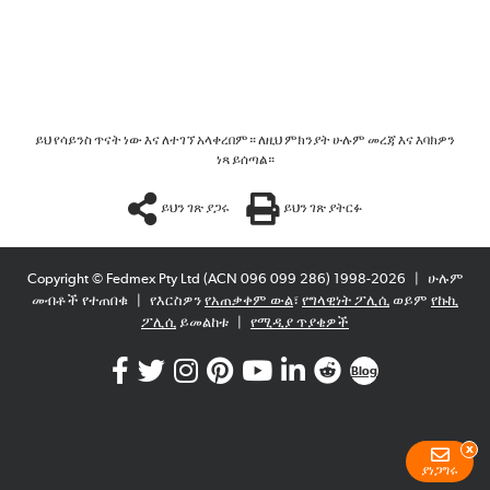
ይህ የሳይንስ ጥናት ነው እና ለተገኘ አላቀረበም። ለዚህ ምክንያት ሁሉም መረጃ እና እባክዎን
ነጻ ይሰጣል።
ይህን ገጽ ያጋሩ
ይህን ገጽ ያትርፉ
Copyright © Fedmex Pty Ltd (ACN 096 099 286) 1998-2026
|
ሁሉም
መብቶች የተጠበቁ
|
የእርስዎን
የአጠቃቀም ውል
፣
የግላዊነት ፖሊሲ
ወይም
የኩኪ
ፖሊሲ
ይመልከቱ
|
የሚዲያ ጥያቄዎች
Blog
x
ያነጋግሩ