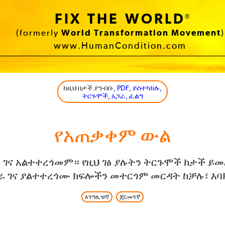
FIX THE WORLD
®
(formerly
World Transformation Movement
)
www.HumanCondition.com
ከዚህ በታች ያንብቡ
, PDF, ይስተካክሉ,
ትርጉሞች, አጋራ, ፈልግ
የአጠቃቀም ውል
ፅ ገና አልተተረጎመም። የዚህ ገፅ ያሉትን ትርጉሞች ከታች ይ
 ገና ያልተተረጎሙ ክፍሎችን መተርጎም መርዳት ከቻሉ፣ እ
እንግሊዝኛ
ጀርመንኛ