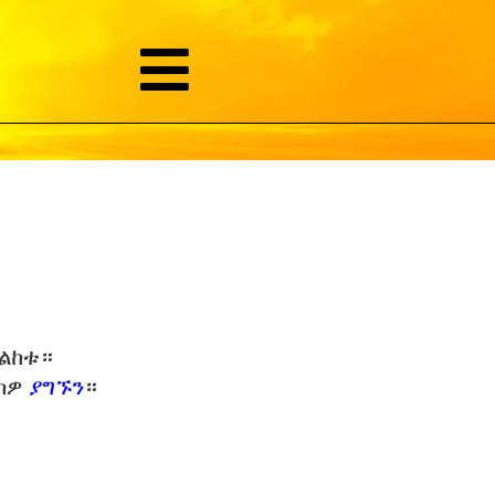
መልከቱ።
ባክዎ
ያግኙን
።