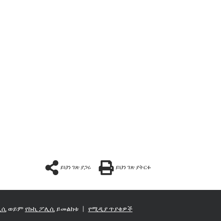
ይህን ገጽ ያጋሩ
ይህን ገጽ ያትርፉ
ሊሲ
ወይም
የኩኪ ፖሊሲ
ይመልከቱ
|
የሚዲያ ጥያቄዎች