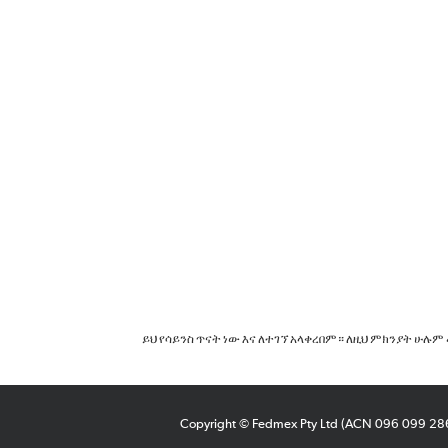
ይህ የሳይንስ ጥናት ነው እና ለተገኘ አላቀረበም። ለዚህ ምክንያት ሁሉም 
Copyright © Fedmex Pty Ltd (ACN 096 099 2