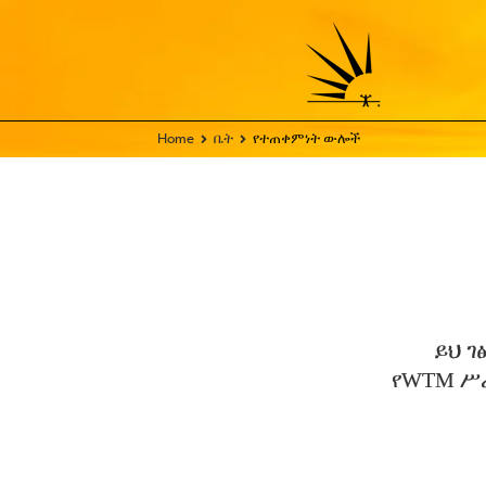
Home
ቤት
የተጠቀምነት ውሎች
ይህ ገ
የWTM ሥራ