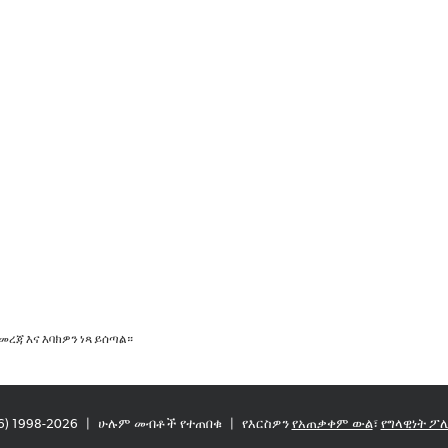
መረጃ እና እባክዎን ነጻ ይሰጣል።
86) 1998-2026
|
ሁሉም መብቶች የተጠበቁ
|
የእርስዎን
የአጠቃቀም ውል
፣
የግላዊነት ፖ