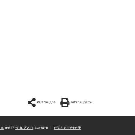
ይህን ገጽ ያጋሩ
ይህን ገጽ ያትርፉ
ሊሲ
ወይም
የኩኪ ፖሊሲ
ይመልከቱ
|
የሚዲያ ጥያቄዎች