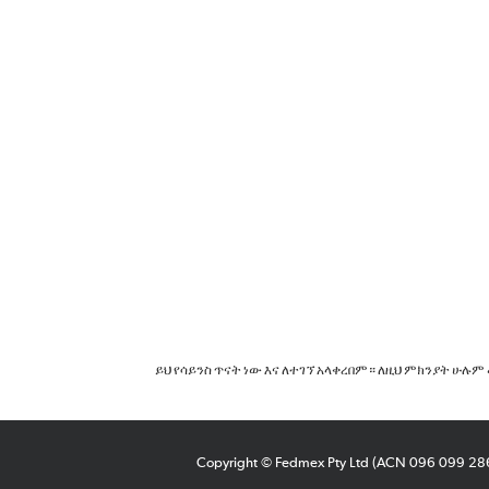
ይህ የሳይንስ ጥናት ነው እና ለተገኘ አላቀረበም። ለዚህ ምክንያት ሁሉም 
Copyright © Fedmex Pty Ltd (ACN 096 099 2