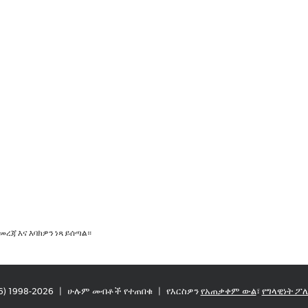
መረጃ እና እባክዎን ነጻ ይሰጣል።
86) 1998-2026
|
ሁሉም መብቶች የተጠበቁ
|
የእርስዎን
የአጠቃቀም ውል
፣
የግላዊነት ፖ