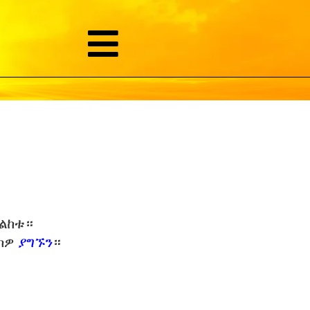
መልከቱ።
ባክዎ
ያግኙን
።