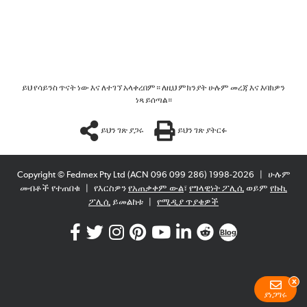
ይህ የሳይንስ ጥናት ነው እና ለተገኘ አላቀረበም። ለዚህ ምክንያት ሁሉም መረጃ እና እባክዎን
ነጻ ይሰጣል።
ይህን ገጽ ያጋሩ
ይህን ገጽ ያትርፉ
Copyright © Fedmex Pty Ltd (ACN 096 099 286) 1998-2026
|
ሁሉም
መብቶች የተጠበቁ
|
የእርስዎን
የአጠቃቀም ውል
፣
የግላዊነት ፖሊሲ
ወይም
የኩኪ
ፖሊሲ
ይመልከቱ
|
የሚዲያ ጥያቄዎች
Blog
x
ያነጋግሩ