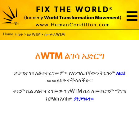
FIX THE WORLD
®
(formerly
World Transformation Movement
)
www.HumanCondition.com
Home
ቤት
ስለ WTM
ስጦታ ለ WTM
ለWTM ልገሳ አድርግ
ይህ ገጽ ገና አልተተረጎመም። የእንግሊዘኛውን ትርጉም
እዚህ
መመልከት ትችላላችሁ።
ቀደም ሲል ያልተተረጎመውን የWTM ስራ ለመተርጎም ማገዝ
ከቻልክ እባክዎ
ያነጋግሩን።