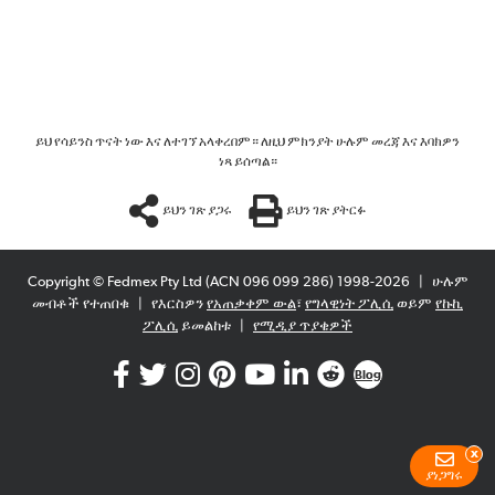
ይህ የሳይንስ ጥናት ነው እና ለተገኘ አላቀረበም። ለዚህ ምክንያት ሁሉም መረጃ እና እባክዎን
ነጻ ይሰጣል።
ይህን ገጽ ያጋሩ
ይህን ገጽ ያትርፉ
Copyright © Fedmex Pty Ltd (ACN 096 099 286) 1998-2026
|
ሁሉም
መብቶች የተጠበቁ
|
የእርስዎን
የአጠቃቀም ውል
፣
የግላዊነት ፖሊሲ
ወይም
የኩኪ
ፖሊሲ
ይመልከቱ
|
የሚዲያ ጥያቄዎች
Blog
x
ያነጋግሩ