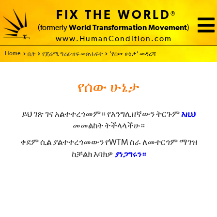
FIX THE WORLD
®
(formerly
World Transformation Movement
)
www.HumanCondition.com
Home - Fix The World
ቤት
የጀሬሚ ግሪፊዝፍ መጽሐፍት
‘የሰው ሁኔታ’ መዳረሻ
የሰው ሁኔታ
ይህ ገጽ ገና አልተተረጎመም። የእንግሊዘኛውን ትርጉም
እዚህ
መመልከት ትችላላችሁ።
ቀደም ሲል ያልተተረጎመውን የWTM ስራ ለመተርጎም ማገዝ
ከቻልክ እባክዎ
ያነጋግሩን።