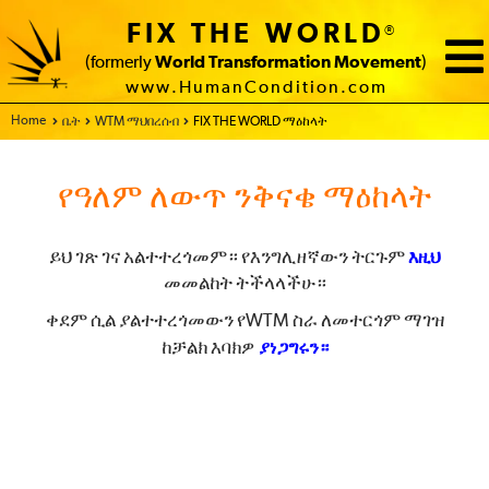
FIX THE WORLD
®
(formerly
World Transformation Movement
)
www.HumanCondition.com
Home
ቤት
WTM ማህበረሰብ
FIX THE WORLD ማዕከላት
የዓለም ለውጥ ንቅናቄ ማዕከላት
ይህ ገጽ ገና አልተተረጎመም። የእንግሊዘኛውን ትርጉም
እዚህ
መመልከት ትችላላችሁ።
ቀደም ሲል ያልተተረጎመውን የWTM ስራ ለመተርጎም ማገዝ
ከቻልክ እባክዎ
ያነጋግሩን።