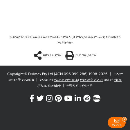
ይህ የሳይንስ ጥናት ነው እና ለተገኘ አላቀረበም። ለዚህ ምክንያት ሁሉም መረጃ እና እባክዎን
ነጻ ይሰጣል።
ይህን ገጽ ያጋሩ
ይህን ገጽ ያትርፉ
Copyright © Fedmex Pty Ltd (ACN 096 099 286) 1998-2026
|
ሁሉም
መብቶች የተጠበቁ
|
የእርስዎን
የአጠቃቀም ውል
፣
የግላዊነት ፖሊሲ
ወይም
የኩኪ
ፖሊሲ
ይመልከቱ
|
የሚዲያ ጥያቄዎች
Blog
x
ያነጋግሩ