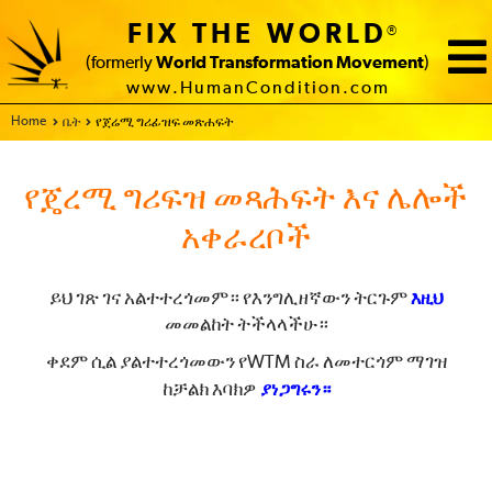
FIX THE WORLD
®
(formerly
World Transformation Movement
)
www.HumanCondition.com
Home
ቤት
የጀሬሚ ግሪፊዝፍ መጽሐፍት
የጄረሚ ግሪፍዝ መጻሕፍት እና ሌሎች
አቀራረቦች
ይህ ገጽ ገና አልተተረጎመም። የእንግሊዘኛውን ትርጉም
እዚህ
መመልከት ትችላላችሁ።
ቀደም ሲል ያልተተረጎመውን የWTM ስራ ለመተርጎም ማገዝ
ከቻልክ እባክዎ
ያነጋግሩን።