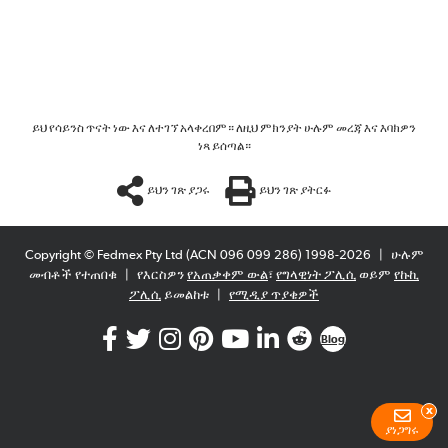
ይህ የሳይንስ ጥናት ነው እና ለተገኘ አላቀረበም። ለዚህ ምክንያት ሁሉም መረጃ እና እባክዎን
ነጻ ይሰጣል።
ይህን ገጽ ያጋሩ
ይህን ገጽ ያትርፉ
Copyright © Fedmex Pty Ltd (ACN 096 099 286) 1998-2026
|
ሁሉም
መብቶች የተጠበቁ
|
የእርስዎን
የአጠቃቀም ውል
፣
የግላዊነት ፖሊሲ
ወይም
የኩኪ
ፖሊሲ
ይመልከቱ
|
የሚዲያ ጥያቄዎች
Blog
x
ያነጋግሩ